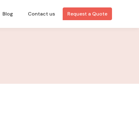
Blog
Contact us
Request a Quote