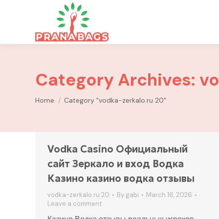
Category Archives:
vo
You are here:
Home
Category "vodka-zerkalo.ru 20"
Vodka Casino Официальный
сайт Зеркало и вход Водка
Казино казино водка отзывы
vodka-zerkalo.ru 20
By
gabi
March 16, 2026
Leave a comment