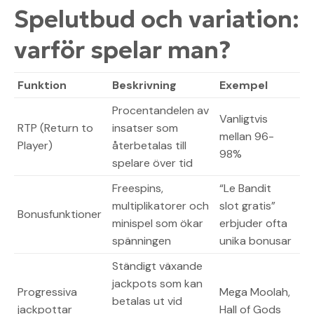
Spelutbud och variation:
varför spelar man?
Funktion
Beskrivning
Exempel
Procentandelen av
Vanligtvis
RTP (Return to
insatser som
mellan 96-
Player)
återbetalas till
98%
spelare över tid
Freespins,
“Le Bandit
multiplikatorer och
slot gratis”
Bonusfunktioner
minispel som ökar
erbjuder ofta
spänningen
unika bonusar
Ständigt växande
jackpots som kan
Progressiva
Mega Moolah,
betalas ut vid
jackpottar
Hall of Gods