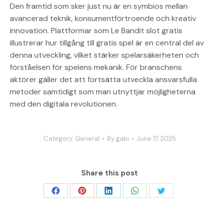
Den framtid som sker just nu är en symbios mellan
avancerad teknik, konsumentförtroende och kreativ
innovation. Plattformar som Le Bandit slot gratis
illustrerar hur tillgång till gratis spel är en central del av
denna utveckling, vilket stärker spelarsäkerheten och
förståelsen för spelens mekanik. För branschens
aktörer gäller det att fortsätta utveckla ansvarsfulla
metoder samtidigt som man utnyttjar möjligheterna
med den digitala revolutionen.
Category:
General
By
gabi
June 17, 2025
Share this post
Share
Share
Share
Share
Share
on
on
on
on
on