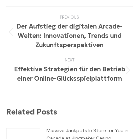
Facebook
Pinterest
LinkedIn
WhatsApp
Twitter
Post
PREVIOUS
navigation
Der Aufstieg der digitalen Arcade-
Welten: Innovationen, Trends und
Previous
post:
Zukunftsperspektiven
NEXT
Effektive Strategien für den Betrieb
Next
einer Online-Glücksspielplattform
post:
Related Posts
Massive Jackpots In Store for You in
Canada at Kingmaker Casino