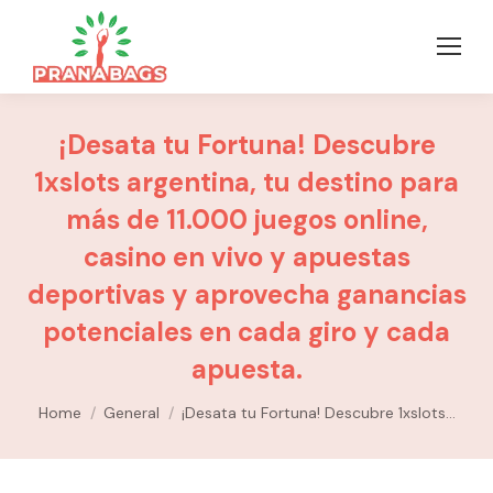
¡Desata tu Fortuna! Descubre
1xslots argentina, tu destino para
más de 11.000 juegos online,
casino en vivo y apuestas
deportivas y aprovecha ganancias
potenciales en cada giro y cada
apuesta.
You are here:
Home
General
¡Desata tu Fortuna! Descubre 1xslots…