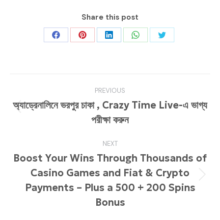
Share this post
Share
Share
Share
Share
Share
on
on
on
on
on
Facebook
Pinterest
LinkedIn
WhatsApp
Twitter
Post
PREVIOUS
navigation
অ্যাড্রেনালিনে ভরপুর চাকা , Crazy Time Live-এ ভাগ্য
Previous
পরীক্ষা করুন
post:
NEXT
Boost Your Wins Through Thousands of
Casino Games and Fiat & Crypto
Next
Payments – Plus a 500 + 200 Spins
post:
Bonus