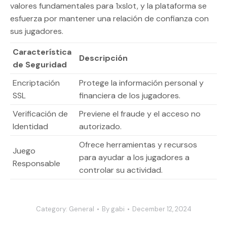
valores fundamentales para 1xslot, y la plataforma se
esfuerza por mantener una relación de confianza con
sus jugadores.
Característica
Descripción
de Seguridad
Encriptación
Protege la información personal y
SSL
financiera de los jugadores.
Verificación de
Previene el fraude y el acceso no
Identidad
autorizado.
Ofrece herramientas y recursos
Juego
para ayudar a los jugadores a
Responsable
controlar su actividad.
Category:
General
By
gabi
December 12, 2024