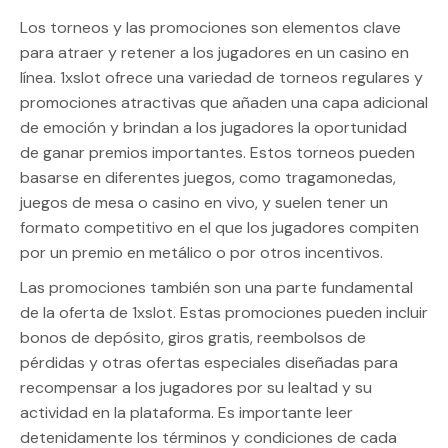
Los torneos y las promociones son elementos clave
para atraer y retener a los jugadores en un casino en
línea. 1xslot ofrece una variedad de torneos regulares y
promociones atractivas que añaden una capa adicional
de emoción y brindan a los jugadores la oportunidad
de ganar premios importantes. Estos torneos pueden
basarse en diferentes juegos, como tragamonedas,
juegos de mesa o casino en vivo, y suelen tener un
formato competitivo en el que los jugadores compiten
por un premio en metálico o por otros incentivos.
Las promociones también son una parte fundamental
de la oferta de 1xslot. Estas promociones pueden incluir
bonos de depósito, giros gratis, reembolsos de
pérdidas y otras ofertas especiales diseñadas para
recompensar a los jugadores por su lealtad y su
actividad en la plataforma. Es importante leer
detenidamente los términos y condiciones de cada