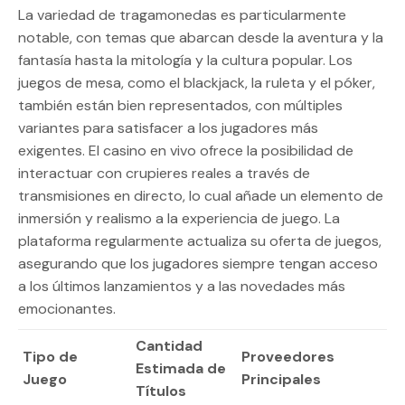
La variedad de tragamonedas es particularmente
notable, con temas que abarcan desde la aventura y la
fantasía hasta la mitología y la cultura popular. Los
juegos de mesa, como el blackjack, la ruleta y el póker,
también están bien representados, con múltiples
variantes para satisfacer a los jugadores más
exigentes. El casino en vivo ofrece la posibilidad de
interactuar con crupieres reales a través de
transmisiones en directo, lo cual añade un elemento de
inmersión y realismo a la experiencia de juego. La
plataforma regularmente actualiza su oferta de juegos,
asegurando que los jugadores siempre tengan acceso
a los últimos lanzamientos y a las novedades más
emocionantes.
Cantidad
Tipo de
Proveedores
Estimada de
Juego
Principales
Títulos