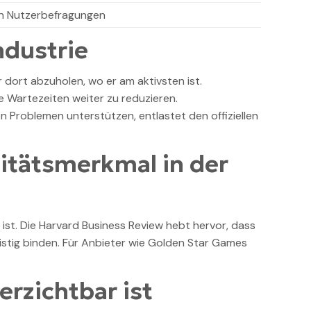
on Nutzerbefragungen
ndustrie
 dort abzuholen, wo er am aktivsten ist.
e Wartezeiten weiter zu reduzieren.
n Problemen unterstützen, entlastet den offiziellen
litätsmerkmal in der
ist. Die Harvard Business Review hebt hervor, dass
istig binden. Für Anbieter wie Golden Star Games
.
erzichtbar ist