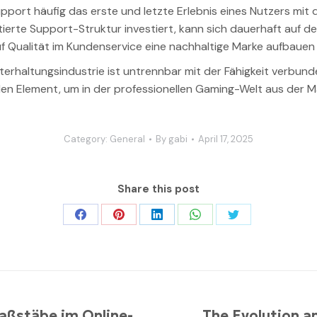
pport häufig das erste und letzte Erlebnis eines Nutzers mi
ntierte Support-Struktur investiert, kann sich dauerhaft auf 
auf Qualität im Kundenservice eine nachhaltige Marke aufbauen
nterhaltungsindustrie ist untrennbar mit der Fähigkeit verbun
en Element, um in der professionellen Gaming-Welt aus der 
Category:
General
By
gabi
April 17, 2025
Share this post
Share
Share
Share
Share
Share
on
on
on
on
on
Facebook
Pinterest
LinkedIn
WhatsApp
Twitter
aßstäbe im Online-
The Evolution an