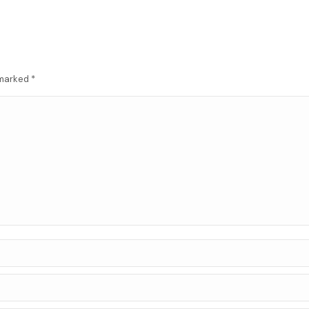
e marked
*