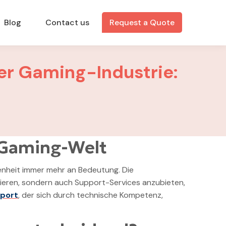
Blog
Contact us
Request a Quote
er Gaming-Industrie:
r Gaming-Welt
denheit immer mehr an Bedeutung. Die
zieren, sondern auch Support-Services anzubieten,
pport
, der sich durch technische Kompetenz,