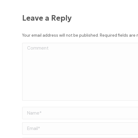
Leave a Reply
Your email address will not be published. Required fields ar
Comment
Name *
Email *