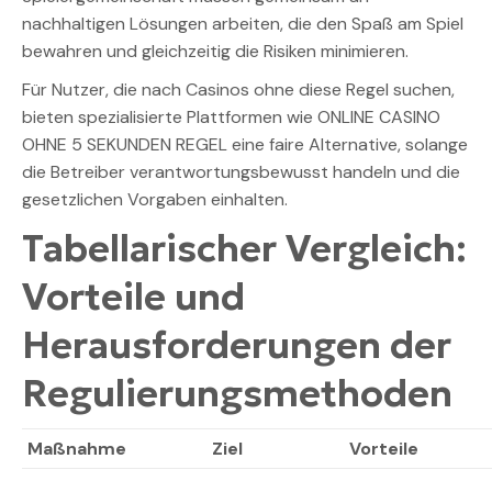
nachhaltigen Lösungen arbeiten, die den Spaß am Spiel
bewahren und gleichzeitig die Risiken minimieren.
Für Nutzer, die nach Casinos ohne diese Regel suchen,
bieten spezialisierte Plattformen wie ONLINE CASINO
OHNE 5 SEKUNDEN REGEL eine faire Alternative, solange
die Betreiber verantwortungsbewusst handeln und die
gesetzlichen Vorgaben einhalten.
Tabellarischer Vergleich:
Vorteile und
Herausforderungen der
Regulierungsmethoden
Maßnahme
Ziel
Vorteile