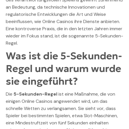
an Bedeutung, da technische Innovationen und
regulatorische Entwicklungen die Art und Weise
beeinflussen, wie Online Casinos ihre Dienste anbieten.
Eine kontroverse Praxis, die in den letzten Jahren immer
wieder im Fokus stand, ist die sogenannte
5-Sekunden-
Regel
.
Was ist die 5-Sekunden-
Regel und warum wurde
sie eingeführt?
Die
5-Sekunden-Regel
ist eine Maßnahme, die von
einigen Online Casinos angewendet wird, um das
schnelle Wetten zu verlangsamen. Sie sieht vor, dass
Spieler bei bestimmten Spielen, etwa Slot-Maschinen,
eine Mindestruftzeit von fünf Sekunden einhalten