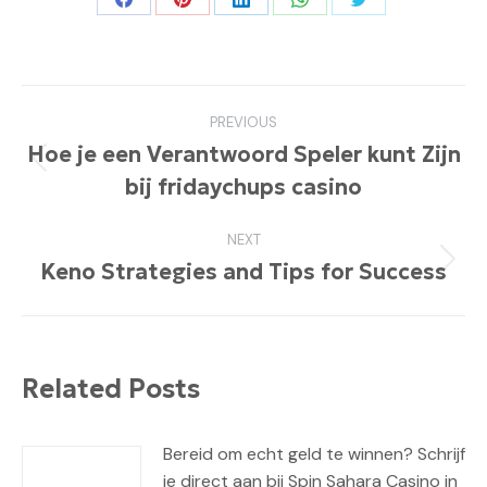
Share
Share
Share
Share
Share
on
on
on
on
on
Facebook
Pinterest
LinkedIn
WhatsApp
Twitter
Post
PREVIOUS
navigation
Hoe je een Verantwoord Speler kunt Zijn
Previous
bij fridaychups casino
post:
NEXT
Keno Strategies and Tips for Success
Next
post:
Related Posts
Bereid om echt geld te winnen? Schrijf
je direct aan bij Spin Sahara Casino in