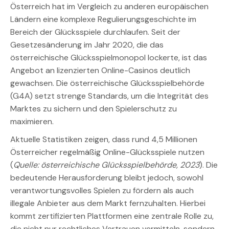
Österreich hat im Vergleich zu anderen europäischen
Ländern eine komplexe Regulierungsgeschichte im
Bereich der Glücksspiele durchlaufen. Seit der
Gesetzesänderung im Jahr 2020, die das
österreichische Glücksspielmonopol lockerte, ist das
Angebot an lizenzierten Online-Casinos deutlich
gewachsen. Die österreichische Glücksspielbehörde
(G4A) setzt strenge Standards, um die Integrität des
Marktes zu sichern und den Spielerschutz zu
maximieren.
Aktuelle Statistiken zeigen, dass rund 4,5 Millionen
Österreicher regelmäßig Online-Glücksspiele nutzen
(
Quelle: österreichische Glücksspielbehörde, 2023
). Die
bedeutende Herausforderung bleibt jedoch, sowohl
verantwortungsvolles Spielen zu fördern als auch
illegale Anbieter aus dem Markt fernzuhalten. Hierbei
kommt zertifizierten Plattformen eine zentrale Rolle zu,
die nicht nur rechtliches Vertrauen vermitteln, sondern