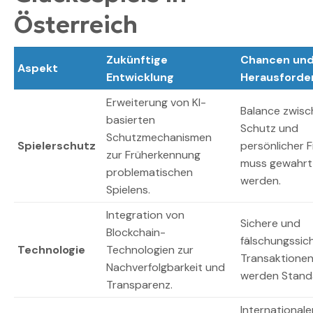
Österreich
Zukünftige
Chancen un
Aspekt
Entwicklung
Herausforde
Erweiterung von KI-
Balance zwisc
basierten
Schutz und
Schutzmechanismen
Spielerschutz
persönlicher F
zur Früherkennung
muss gewahrt
problematischen
werden.
Spielens.
Integration von
Sichere und
Blockchain-
fälschungssic
Technologie
Technologien zur
Transaktione
Nachverfolgbarkeit und
werden Stand
Transparenz.
Internationale