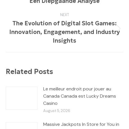
Een Diepgaande Analyse
post:
NEXT
The Evolution of Digital Slot Games:
Innovation, Engagement, and Industry
Next
post:
Insights
Related Posts
Le meilleur endroit pour jouer au
Canada Canada est Lucky Dreams
Casino
August 5, 2026
Massive Jackpots In Store for You in