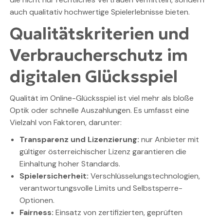
auch qualitativ hochwertige Spielerlebnisse bieten.
Qualitätskriterien und
Verbraucherschutz im
digitalen Glücksspiel
Qualität im Online-Glücksspiel ist viel mehr als bloße
Optik oder schnelle Auszahlungen. Es umfasst eine
Vielzahl von Faktoren, darunter:
Transparenz und Lizenzierung:
nur Anbieter mit
gültiger österreichischer Lizenz garantieren die
Einhaltung hoher Standards.
Spielersicherheit:
Verschlüsselungstechnologien,
verantwortungsvolle Limits und Selbstsperre-
Optionen.
Fairness:
Einsatz von zertifizierten, geprüften