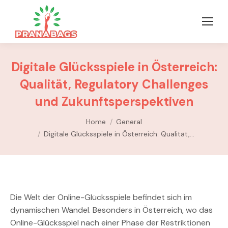
Digitale Glücksspiele in Österreich:
Qualität, Regulatory Challenges
und Zukunftsperspektiven
You are here:
Home
General
Digitale Glücksspiele in Österreich: Qualität,…
Die Welt der Online-Glücksspiele befindet sich im
dynamischen Wandel. Besonders in Österreich, wo das
Online-Glücksspiel nach einer Phase der Restriktionen