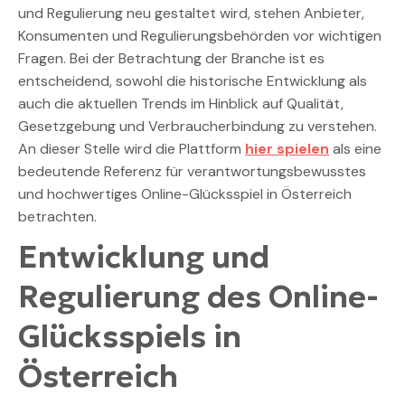
und Regulierung neu gestaltet wird, stehen Anbieter,
Konsumenten und Regulierungsbehörden vor wichtigen
Fragen. Bei der Betrachtung der Branche ist es
entscheidend, sowohl die historische Entwicklung als
auch die aktuellen Trends im Hinblick auf Qualität,
Gesetzgebung und Verbraucherbindung zu verstehen.
An dieser Stelle wird die Plattform
hier spielen
als eine
bedeutende Referenz für verantwortungsbewusstes
und hochwertiges Online-Glücksspiel in Österreich
betrachten.
Entwicklung und
Regulierung des Online-
Glücksspiels in
Österreich