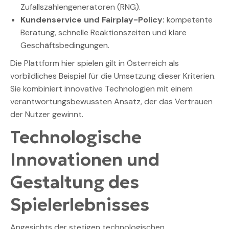
Zufallszahlengeneratoren (RNG).
Kundenservice und Fairplay-Policy:
kompetente
Beratung, schnelle Reaktionszeiten und klare
Geschäftsbedingungen.
Die Plattform hier spielen gilt in Österreich als
vorbildliches Beispiel für die Umsetzung dieser Kriterien.
Sie kombiniert innovative Technologien mit einem
verantwortungsbewussten Ansatz, der das Vertrauen
der Nutzer gewinnt.
Technologische
Innovationen und
Gestaltung des
Spielerlebnisses
Angesichts der stetigen technologischen