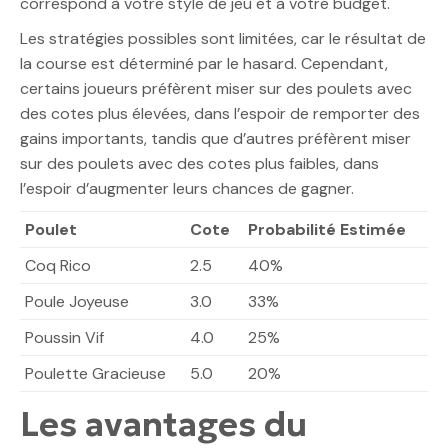
correspond à votre style de jeu et à votre budget.
Les stratégies possibles sont limitées, car le résultat de
la course est déterminé par le hasard. Cependant,
certains joueurs préfèrent miser sur des poulets avec
des cotes plus élevées, dans l’espoir de remporter des
gains importants, tandis que d’autres préfèrent miser
sur des poulets avec des cotes plus faibles, dans
l’espoir d’augmenter leurs chances de gagner.
Poulet
Cote
Probabilité Estimée
Coq Rico
2.5
40%
Poule Joyeuse
3.0
33%
Poussin Vif
4.0
25%
Poulette Gracieuse
5.0
20%
Les avantages du