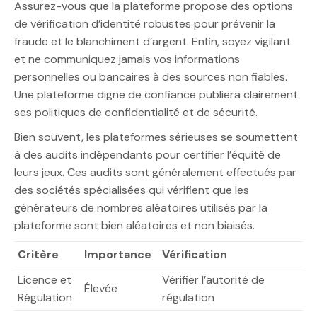
Assurez-vous que la plateforme propose des options
de vérification d’identité robustes pour prévenir la
fraude et le blanchiment d’argent. Enfin, soyez vigilant
et ne communiquez jamais vos informations
personnelles ou bancaires à des sources non fiables.
Une plateforme digne de confiance publiera clairement
ses politiques de confidentialité et de sécurité.
Bien souvent, les plateformes sérieuses se soumettent
à des audits indépendants pour certifier l’équité de
leurs jeux. Ces audits sont généralement effectués par
des sociétés spécialisées qui vérifient que les
générateurs de nombres aléatoires utilisés par la
plateforme sont bien aléatoires et non biaisés.
Critère
Importance
Vérification
Licence et
Vérifier l’autorité de
Élevée
Régulation
régulation