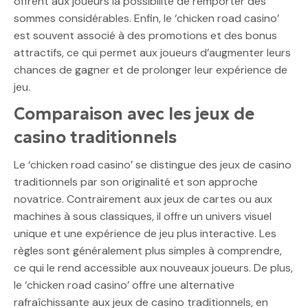
offrent aux joueurs la possibilité de remporter des
sommes considérables. Enfin, le ‘chicken road casino’
est souvent associé à des promotions et des bonus
attractifs, ce qui permet aux joueurs d’augmenter leurs
chances de gagner et de prolonger leur expérience de
jeu.
Comparaison avec les jeux de
casino traditionnels
Le ‘chicken road casino’ se distingue des jeux de casino
traditionnels par son originalité et son approche
novatrice. Contrairement aux jeux de cartes ou aux
machines à sous classiques, il offre un univers visuel
unique et une expérience de jeu plus interactive. Les
règles sont généralement plus simples à comprendre,
ce qui le rend accessible aux nouveaux joueurs. De plus,
le ‘chicken road casino’ offre une alternative
rafraîchissante aux jeux de casino traditionnels, en