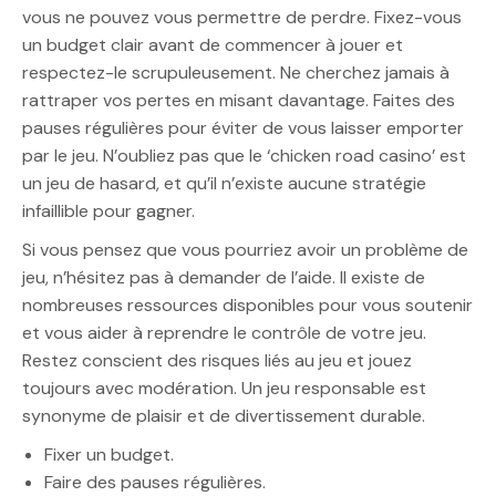
vous ne pouvez vous permettre de perdre. Fixez-vous
un budget clair avant de commencer à jouer et
respectez-le scrupuleusement. Ne cherchez jamais à
rattraper vos pertes en misant davantage. Faites des
pauses régulières pour éviter de vous laisser emporter
par le jeu. N’oubliez pas que le ‘chicken road casino’ est
un jeu de hasard, et qu’il n’existe aucune stratégie
infaillible pour gagner.
Si vous pensez que vous pourriez avoir un problème de
jeu, n’hésitez pas à demander de l’aide. Il existe de
nombreuses ressources disponibles pour vous soutenir
et vous aider à reprendre le contrôle de votre jeu.
Restez conscient des risques liés au jeu et jouez
toujours avec modération. Un jeu responsable est
synonyme de plaisir et de divertissement durable.
Fixer un budget.
Faire des pauses régulières.