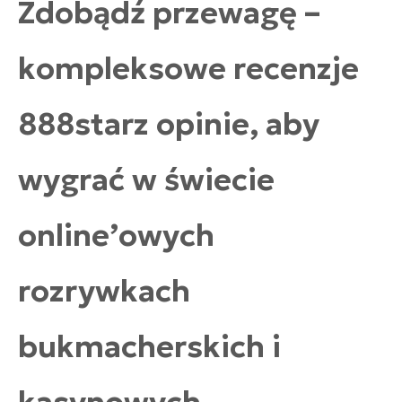
Zdobądź przewagę –
kompleksowe recenzje
888starz opinie, aby
wygrać w świecie
online’owych
rozrywkach
bukmacherskich i
kasynowych.