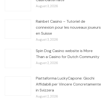
August 3, 2026
Rainbet Casino – Tutoriel de
connexion pour les nouveaux joueurs
en Suisse
August 3, 2026
Spin Dog Casino website is More
Than a Casino for Dutch Community
August 2, 2026
Piattaforma LuckyCapone: Giochi
Affidabili per Vincere Concretamente
in Svizzera
August 2, 2026