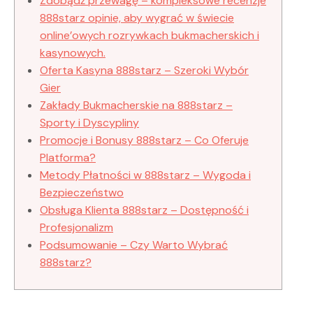
Zdobądź przewagę – kompleksowe recenzje
888starz opinie, aby wygrać w świecie
online’owych rozrywkach bukmacherskich i
kasynowych.
Oferta Kasyna 888starz – Szeroki Wybór
Gier
Zakłady Bukmacherskie na 888starz –
Sporty i Dyscypliny
Promocje i Bonusy 888starz – Co Oferuje
Platforma?
Metody Płatności w 888starz – Wygoda i
Bezpieczeństwo
Obsługa Klienta 888starz – Dostępność i
Profesjonalizm
Podsumowanie – Czy Warto Wybrać
888starz?