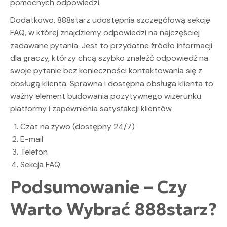
pomocnych odpowiedzi.
Dodatkowo, 888starz udostępnia szczegółową sekcję
FAQ, w której znajdziemy odpowiedzi na najczęściej
zadawane pytania. Jest to przydatne źródło informacji
dla graczy, którzy chcą szybko znaleźć odpowiedź na
swoje pytanie bez konieczności kontaktowania się z
obsługą klienta. Sprawna i dostępna obsługa klienta to
ważny element budowania pozytywnego wizerunku
platformy i zapewnienia satysfakcji klientów.
Czat na żywo (dostępny 24/7)
E-mail
Telefon
Sekcja FAQ
Podsumowanie – Czy
Warto Wybrać 888starz?