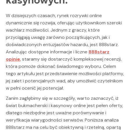
W dzisiejszych czasach, rynek rozrywki online
dynamicznie się rozwija, oferując użytkownikom szeroki
wachlarz możliwości. Jednym z graczy, które
przyciągają uwagę zarówno początkujących, jak i
doświadczonych entuzjastów hazardu, jest 888starz.
Analizując dostępne informacje i liczne
888starz
opinie
, staramy się dostarczyć kompleksowej recenzji,
która pomoże dokonać świadomego wyboru. Celem
tego artykułu jest przedstawienie możliwości platformy,
jej zalet i potencjalnych wad, aby umożliwić czytelnikom
w pełni ocenić jej potencjał.
Zanim zagłębimy się w szczegóły, warto zaznaczyć, iż
świat bukmacherski i kasynowy online jest pełen oferty,
dlatego niezbędne jest uważne porównywanie i
weryfikacja wiarygodności serwisów. Poniższa analiza
888starz ma na celu być obiektywną i rzetelną, opartą