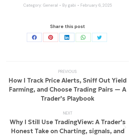
Category:
General
By
gabi
February 6, 2025
Share this post
Share
Share
Share
Share
Share
on
on
on
on
on
Facebook
Pinterest
LinkedIn
WhatsApp
Twitter
Post
PREVIOUS
navigation
How I Track Price Alerts, Sniff Out Yield
Farming, and Choose Trading Pairs — A
Previous
post:
Trader’s Playbook
NEXT
Why I Still Use TradingView: A Trader’s
Honest Take on Charting, signals, and
Next