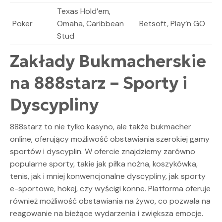
Texas Hold’em,
Poker
Omaha, Caribbean
Betsoft, Play’n GO
Stud
Zakłady Bukmacherskie
na 888starz – Sporty i
Dyscypliny
888starz to nie tylko kasyno, ale także bukmacher
online, oferujący możliwość obstawiania szerokiej gamy
sportów i dyscyplin. W ofercie znajdziemy zarówno
popularne sporty, takie jak piłka nożna, koszykówka,
tenis, jak i mniej konwencjonalne dyscypliny, jak sporty
e-sportowe, hokej, czy wyścigi konne. Platforma oferuje
również możliwość obstawiania na żywo, co pozwala na
reagowanie na bieżące wydarzenia i zwiększa emocje.