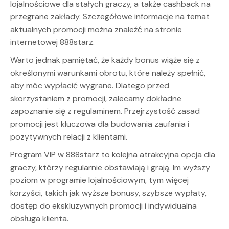
lojalnościowe dla stałych graczy, a także cashback na
przegrane zakłady. Szczegółowe informacje na temat
aktualnych promocji można znaleźć na stronie
internetowej 888starz.
Warto jednak pamiętać, że każdy bonus wiąże się z
określonymi warunkami obrotu, które należy spełnić,
aby móc wypłacić wygrane. Dlatego przed
skorzystaniem z promocji, zalecamy dokładne
zapoznanie się z regulaminem. Przejrzystość zasad
promocji jest kluczowa dla budowania zaufania i
pozytywnych relacji z klientami.
Program VIP w 888starz to kolejna atrakcyjna opcja dla
graczy, którzy regularnie obstawiają i grają. Im wyższy
poziom w programie lojalnościowym, tym więcej
korzyści, takich jak wyższe bonusy, szybsze wypłaty,
dostęp do ekskluzywnych promocji i indywidualna
obsługa klienta.