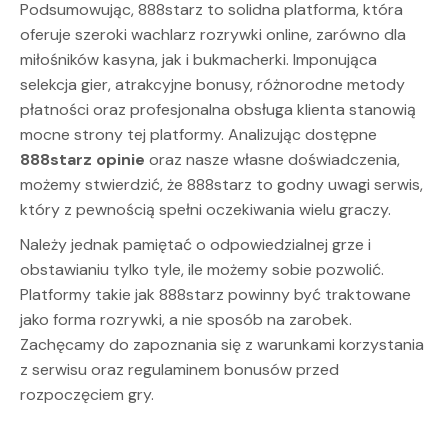
Podsumowując, 888starz to solidna platforma, która
oferuje szeroki wachlarz rozrywki online, zarówno dla
miłośników kasyna, jak i bukmacherki. Imponująca
selekcja gier, atrakcyjne bonusy, różnorodne metody
płatności oraz profesjonalna obsługa klienta stanowią
mocne strony tej platformy. Analizując dostępne
888starz opinie
oraz nasze własne doświadczenia,
możemy stwierdzić, że 888starz to godny uwagi serwis,
który z pewnością spełni oczekiwania wielu graczy.
Należy jednak pamiętać o odpowiedzialnej grze i
obstawianiu tylko tyle, ile możemy sobie pozwolić.
Platformy takie jak 888starz powinny być traktowane
jako forma rozrywki, a nie sposób na zarobek.
Zachęcamy do zapoznania się z warunkami korzystania
z serwisu oraz regulaminem bonusów przed
rozpoczęciem gry.