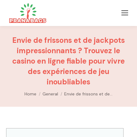
Envie de frissons et de jackpots
impressionnants ? Trouvez le
casino en ligne fiable pour vivre
des expériences de jeu
inoubliables
You are here:
Home
General
Envie de frissons et de…