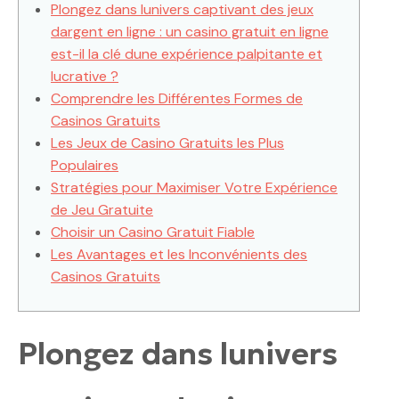
Plongez dans lunivers captivant des jeux
dargent en ligne : un casino gratuit en ligne
est-il la clé dune expérience palpitante et
lucrative ?
Comprendre les Différentes Formes de
Casinos Gratuits
Les Jeux de Casino Gratuits les Plus
Populaires
Stratégies pour Maximiser Votre Expérience
de Jeu Gratuite
Choisir un Casino Gratuit Fiable
Les Avantages et les Inconvénients des
Casinos Gratuits
Plongez dans lunivers