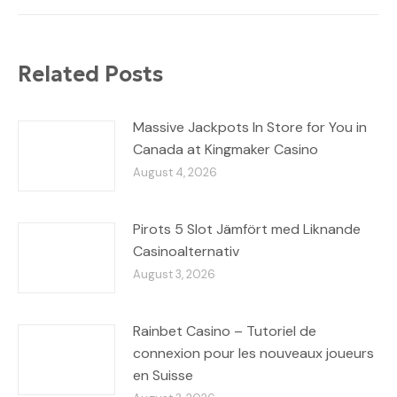
Related Posts
Massive Jackpots In Store for You in
Canada at Kingmaker Casino
August 4, 2026
Pirots 5 Slot Jämfört med Liknande
Casinoalternativ
August 3, 2026
Rainbet Casino – Tutoriel de
connexion pour les nouveaux joueurs
en Suisse