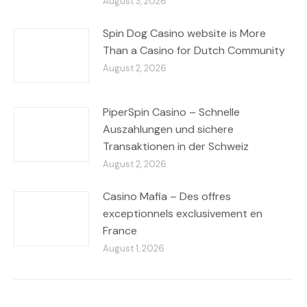
August 3, 2026
Spin Dog Casino website is More
Than a Casino for Dutch Community
August 2, 2026
PiperSpin Casino – Schnelle
Auszahlungen und sichere
Transaktionen in der Schweiz
August 2, 2026
Casino Mafia – Des offres
exceptionnels exclusivement en
France
August 1, 2026