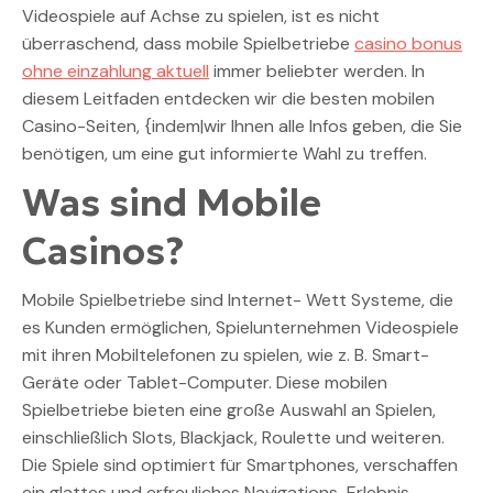
Videospiele auf Achse zu spielen, ist es nicht
überraschend, dass mobile Spielbetriebe
casino bonus
ohne einzahlung aktuell
immer beliebter werden. In
diesem
Leitfaden entdecken wir die besten mobilen
Casino-Seiten, {indem|wir Ihnen alle Infos geben, die Sie
benötigen, um eine gut informierte Wahl zu treffen.
Was sind Mobile
Casinos?
Mobile Spielbetriebe sind Internet- Wett Systeme, die
es Kunden ermöglichen, Spielunternehmen Videospiele
mit ihren Mobiltelefonen zu spielen, wie z. B. Smart-
Geräte oder Tablet-Computer. Diese mobilen
Spielbetriebe bieten eine große Auswahl an Spielen,
einschließlich Slots, Blackjack, Roulette und weiteren.
Die Spiele sind optimiert für Smartphones, verschaffen
ein glattes und erfreuliches Navigations-Erlebnis.