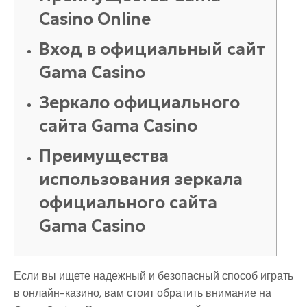
Casino Online
Вход в официальный сайт
Gama Casino
Зеркало официального
сайта Gama Casino
Преимущества
использования зеркала
официального сайта
Gama Casino
Если вы ищете надежный и безопасный способ играть
в онлайн-казино, вам стоит обратить внимание на