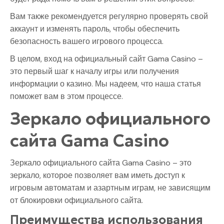
Вам также рекомендуется регулярно проверять свой
аккаунт и изменять пароль, чтобы обеспечить
безопасность вашего игрового процесса.
В целом, вход на официальный сайт Gama Casino –
это первый шаг к началу игры или получения
информации о казино. Мы надеем, что наша статья
поможет вам в этом процессе.
Зеркало официального
сайта Gama Casino
Зеркало официального сайта Gama Casino – это
зеркало, которое позволяет вам иметь доступ к
игровым автоматам и азартным играм, не зависящим
от блокировки официального сайта.
Преимущества использования