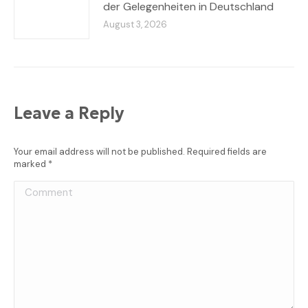
der Gelegenheiten in Deutschland
August 3, 2026
Leave a Reply
Your email address will not be published. Required fields are
marked
*
Comment