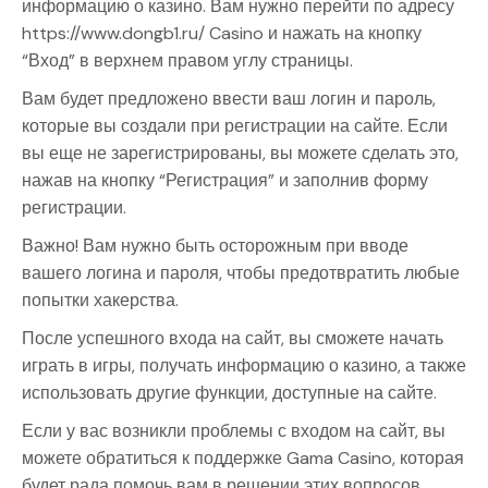
информацию о казино. Вам нужно перейти по адресу
https://www.dongb1.ru/ Casino и нажать на кнопку
“Вход” в верхнем правом углу страницы.
Вам будет предложено ввести ваш логин и пароль,
которые вы создали при регистрации на сайте. Если
вы еще не зарегистрированы, вы можете сделать это,
нажав на кнопку “Регистрация” и заполнив форму
регистрации.
Важно! Вам нужно быть осторожным при вводе
вашего логина и пароля, чтобы предотвратить любые
попытки хакерства.
После успешного входа на сайт, вы сможете начать
играть в игры, получать информацию о казино, а также
использовать другие функции, доступные на сайте.
Если у вас возникли проблемы с входом на сайт, вы
можете обратиться к поддержке Gama Casino, которая
будет рада помочь вам в решении этих вопросов.