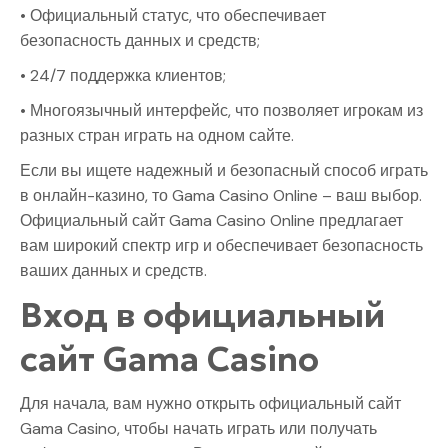
• Официальный статус, что обеспечивает
безопасность данных и средств;
• 24/7 поддержка клиентов;
• Многоязычный интерфейс, что позволяет игрокам из
разных стран играть на одном сайте.
Если вы ищете надежный и безопасный способ играть
в онлайн-казино, то Gama Casino Online – ваш выбор.
Официальный сайт Gama Casino Online предлагает
вам широкий спектр игр и обеспечивает безопасность
ваших данных и средств.
Вход в официальный
сайт Gama Casino
Для начала, вам нужно открыть официальный сайт
Gama Casino, чтобы начать играть или получать