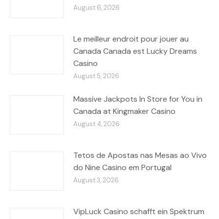
August 6, 2026
Le meilleur endroit pour jouer au
Canada Canada est Lucky Dreams
Casino
August 5, 2026
Massive Jackpots In Store for You in
Canada at Kingmaker Casino
August 4, 2026
Tetos de Apostas nas Mesas ao Vivo
do Nine Casino em Portugal
August 3, 2026
VipLuck Casino schafft ein Spektrum