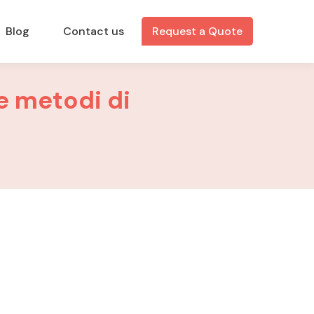
Blog
Contact us
Request a Quote
e metodi di