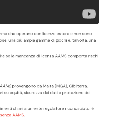
aforme che operano con licenze estere e non sono
e, una più ampia gamma di giochi e, talvolta, una
 capire se la mancanza di licenza AAMS comporta rischi
n AAMS
provengono da Malta (MGA), Gibilterra,
i su equità, sicurezza dei dati e protezione dei
rimenti chiari a un ente regolatore riconosciuto, è
i senza AAMS
.