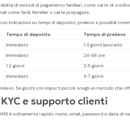
nibilità di metodi di pagamento familiari, come carte di credito,
ali come Skrill, Neteller o carte prepagate.
on indicazioni su tempi di deposito, prelievo e possibili commi
Tempo di deposito
Tempo di prelievo
Immediato
1‑3 giorni lavorativi
Immediato
24‑48 ore
1‑2 giorni
2‑5 giorni
Immediato
3‑7 giorni
prelievo. Se giochi con importi piccoli, scegli un metodo che of
 KYC e supporto clienti
AMS è solitamente rapido: nome, email, password e data di nasci