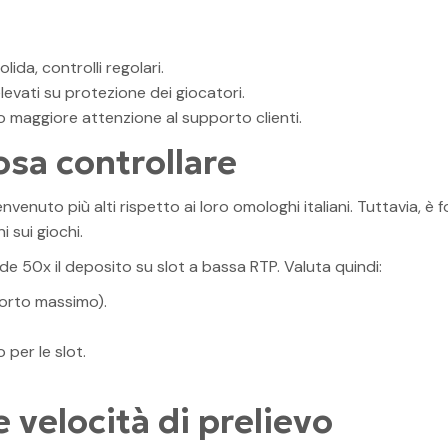
lida, controlli regolari.
levati su protezione dei giocatori.
ono maggiore attenzione al supporto clienti.
sa controllare
uto più alti rispetto ai loro omologhi italiani. Tuttavia, è 
i sui giochi.
e 50x il deposito su slot a bassa RTP. Valuta quindi:
orto massimo).
 per le slot.
velocità di prelievo