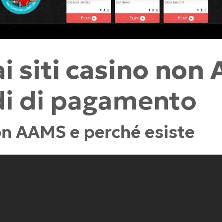
ai
siti casino non
i di pagamento
on AAMS e perché esiste