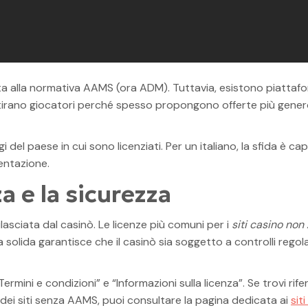
getta alla normativa AAMS (ora ADM). Tuttavia, esistono piatt
irano giocatori perché spesso propongono offerte più generos
gi del paese in cui sono licenziati. Per un italiano, la sfida è
entazione.
a e la sicurezza
ilasciata dal casinò. Le licenze più comuni per i
siti casino no
olida garantisce che il casinò sia soggetto a controlli regolar
rmini e condizioni” e “Informazioni sulla licenza”. Se trovi rife
ei siti senza AAMS, puoi consultare la pagina dedicata ai
sit