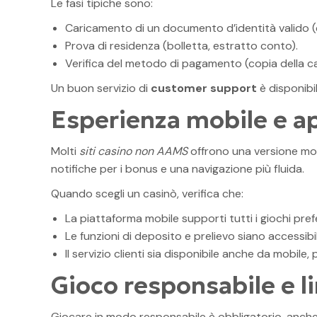
Le fasi tipiche sono:
Caricamento di un documento d’identità valido (c
Prova di residenza (bolletta, estratto conto).
Verifica del metodo di pagamento (copia della ca
Un buon servizio di
customer support
è disponibi
Esperienza mobile e a
Molti
siti casino non AAMS
offrono una versione mob
notifiche per i bonus e una navigazione più fluida.
Quando scegli un casinò, verifica che:
La piattaforma mobile supporti tutti i giochi prefer
Le funzioni di deposito e prelievo siano accessibi
Il servizio clienti sia disponibile anche da mobile,
Gioco responsabile e li
Giocare in modo responsabile è obbligatorio, anche 