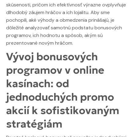
skúsenosti, pričom ich efektívnosť výrazne ovplyvňuje
dlhodobý záujem hráčov a ich lojalitu. Aby sme
pochopili, aké výhody a obmedzenia prinášajú, je
dôležité analyzovať samotnú podstatu bonusových
programov, ich hodnotu a spôsob, akým sú
prezentované novým hráčom.
Vývoj bonusových
programov v online
kasínach: od
jednoduchých promo
akcií k sofistikovaným
stratégiám