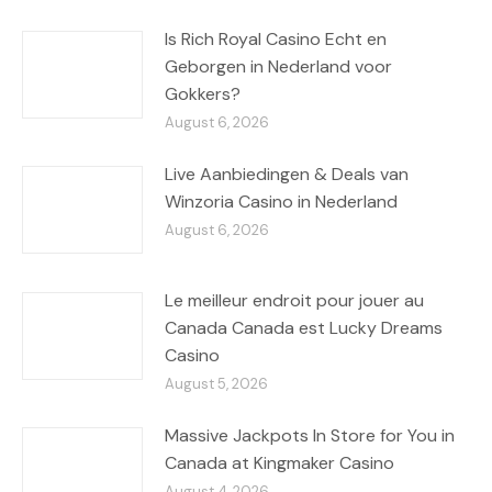
Is Rich Royal Casino Echt en
Geborgen in Nederland voor
Gokkers?
August 6, 2026
Live Aanbiedingen & Deals van
Winzoria Casino in Nederland
August 6, 2026
Le meilleur endroit pour jouer au
Canada Canada est Lucky Dreams
Casino
August 5, 2026
Massive Jackpots In Store for You in
Canada at Kingmaker Casino
August 4, 2026