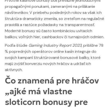
Prvotné kasínové bonusy boli prevažne jednoduchými
propagačnými ponukami, zameranými na prilákanie
návštevníkov. V priebehu posledných rokov sa však ich
štruktúra dramaticky zmenila, so zreteľom na regulačné
pravidlá a rastúce požiadavky na transparentnosť.
Moderné bonusy sú často kombináciou uvítacích
balíkov, voľných hier, cashbackov či turnajových odmien.
Podľa štúdie
Gaming Industry Report 2023
, približne 78
% popredných operátorov online kasín integruje do
svojich kampaní štruktúrované bonusové balíky, ktoré
majú zvýšiť konverziu nových hráčov a udržať ich
aktívnych.
Čo znamená pre hráčov
„ajké má vlastne
sloticorn bonusy pre