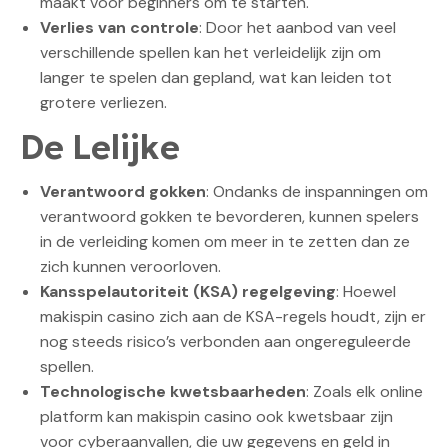
maakt voor beginners om te starten.
Verlies van controle
: Door het aanbod van veel
verschillende spellen kan het verleidelijk zijn om
langer te spelen dan gepland, wat kan leiden tot
grotere verliezen.
De Lelijke
Verantwoord gokken
: Ondanks de inspanningen om
verantwoord gokken te bevorderen, kunnen spelers
in de verleiding komen om meer in te zetten dan ze
zich kunnen veroorloven.
Kansspelautoriteit (KSA) regelgeving
: Hoewel
makispin casino zich aan de KSA-regels houdt, zijn er
nog steeds risico’s verbonden aan ongereguleerde
spellen.
Technologische kwetsbaarheden
: Zoals elk online
platform kan makispin casino ook kwetsbaar zijn
voor cyberaanvallen, die uw gegevens en geld in