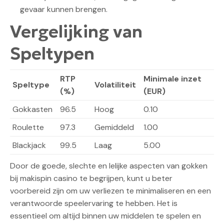
gevaar kunnen brengen.
Vergelijking van
Speltypen
RTP
Minimale inzet
Speltype
Volatiliteit
(%)
(EUR)
Gokkasten
96.5
Hoog
0.10
Roulette
97.3
Gemiddeld
1.00
Blackjack
99.5
Laag
5.00
Door de goede, slechte en lelijke aspecten van gokken
bij makispin casino te begrijpen, kunt u beter
voorbereid zijn om uw verliezen te minimaliseren en een
verantwoorde speelervaring te hebben. Het is
essentieel om altijd binnen uw middelen te spelen en