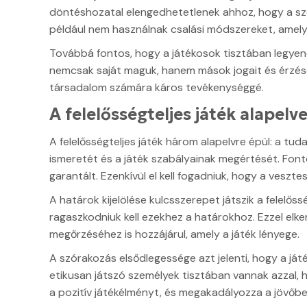
döntéshozatal elengedhetetlenek ahhoz, hogy a szere
például nem használnak csalási módszereket, amel
Továbbá fontos, hogy a játékosok tisztában legyene
nemcsak saját maguk, hanem mások jogait és érzéseit 
társadalom számára káros tevékenységgé.
A felelősségteljes játék alapelve
A felelősségteljes játék három alapelvre épül: a tu
ismeretét és a játék szabályainak megértését. Font
garantált. Ezenkívül el kell fogadniuk, hogy a veszt
A határok kijelölése kulcsszerepet játszik a felelős
ragaszkodniuk kell ezekhez a határokhoz. Ezzel elk
megőrzéséhez is hozzájárul, amely a játék lényege.
A szórakozás elsődlegessége azt jelenti, hogy a ját
etikusan játszó személyek tisztában vannak azzal, 
a pozitív játékélményt, és megakadályozza a jövőbe