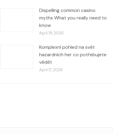
Dispelling common casino
myths What you really need to
know
April 19, 2026
Komplexní pohled na svět
hazardních her co potřebujete
vědět
April 17, 2026