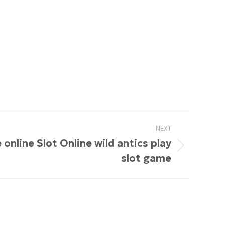
NEXT
online Slot Online wild antics play
slot game