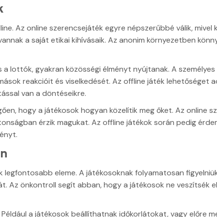
k
offline. Az online szerencsejáték egyre népszerűbbé válik, miv
annak a saját etikai kihívásaik. Az anonim környezetben könnye
és a lottók, gyakran közösségi élményt nyújtanak. A személyes 
k mások reakcióit és viselkedését. Az offline játék lehetőséget
ással van a döntéseikre.
üggően, hogy a játékosok hogyan közelítik meg őket. Az online
ztonságban érzik magukat. Az offline játékok során pedig érd
ményt.
an
ik legfontosabb eleme. A játékosoknak folyamatosan figyelniük 
Az önkontroll segít abban, hogy a játékosok ne veszítsék el a
. Például a játékosok beállíthatnak időkorlátokat, vagy előre