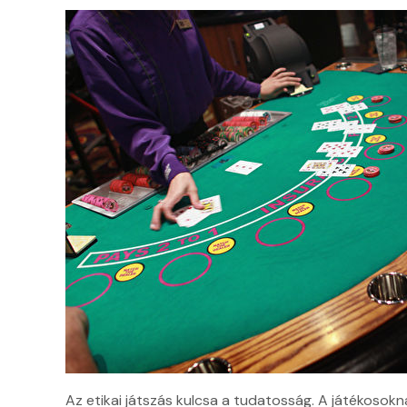
Az etikai játszás kulcsa a tudatosság. A játékosokna