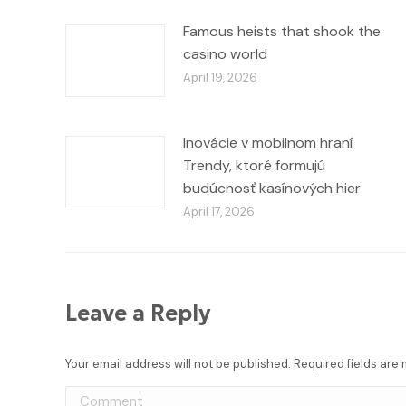
Famous heists that shook the
casino world
April 19, 2026
Inovácie v mobilnom hraní
Trendy, ktoré formujú
budúcnosť kasínových hier
April 17, 2026
Leave a Reply
Your email address will not be published. Required fields ar
Comment