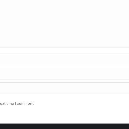
next time I comment.