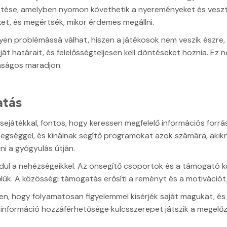
zetése, amelyben nyomon követhetik a nyereményeket és vesz
ket, és megértsék, mikor érdemes megállni.
en problémássá válhat, hiszen a játékosok nem veszik észre, a
aját határait, és felelősségteljesen kell döntéseket hoznia. 
onságos maradjon.
atás
ncsejátékkal, fontos, hogy keressen megfelelő információs fo
tegséggel, és kínálnak segítő programokat azok számára, akikn
ni a gyógyulás útján.
ül a nehézségeikkel. Az önsegítő csoportok és a támogató k
ük. A közösségi támogatás erősíti a reményt és a motivációt,
, hogy folyamatosan figyelemmel kísérjék saját magukat, és b
z információ hozzáférhetősége kulcsszerepet játszik a megel