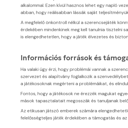
alkalommal. Ezen kívül hasznos lehet egy napló ve
abban, hogy reálisabban lássák saját teljesítményü
A megfelelő önkontroll nélkül a szerencsejáték könny
érdekében mindenkinek meg kell tanulnia tisztelni s
is elengedhetetlen, hogy a játék élvezetes és bizt
Információs források és támog
Ha valaki úgy érzi, hogy problémái vannak a szere
szervezet és alapítvány foglalkozik a szenvedélybe
a játékosoknak megérteni a problémáikat, és elindul
Fontos, hogy a játékosok ne érezzék magukat egyed
mások tapasztalatait megosszák és tanuljanak belől
Az etikusan játszó emberek számára elengedhetetlen
felelősségteljes játék érdekében a támogatás és a