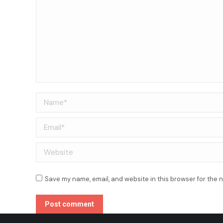
Name *
Email *
Website
Save my name, email, and website in this browser for the 
Post comment