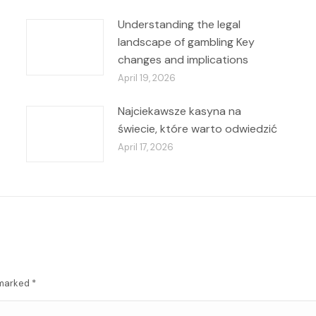
Understanding the legal
landscape of gambling Key
changes and implications
April 19, 2026
Najciekawsze kasyna na
świecie, które warto odwiedzić
April 17, 2026
e marked
*