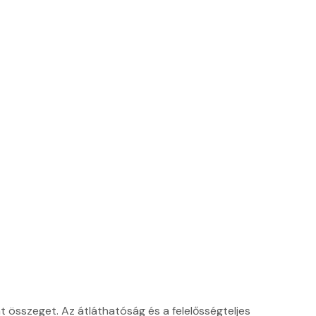
nt összeget. Az átláthatóság és a felelősségteljes