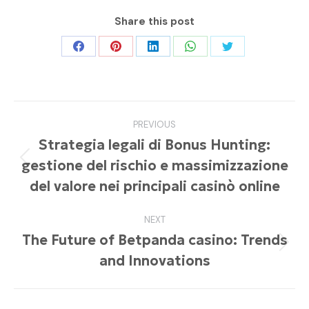
Share this post
Share
Share
Share
Share
Share
on
on
on
on
on
Facebook
Pinterest
LinkedIn
WhatsApp
Twitter
Post
PREVIOUS
navigation
Strategia legali di Bonus Hunting:
gestione del rischio e massimizzazione
Previous
post:
del valore nei principali casinò online
NEXT
The Future of Betpanda casino: Trends
Next
and Innovations
post: