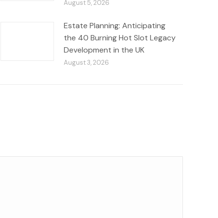
August 5, 2026
Estate Planning: Anticipating
the 40 Burning Hot Slot Legacy
Development in the UK
August 3, 2026