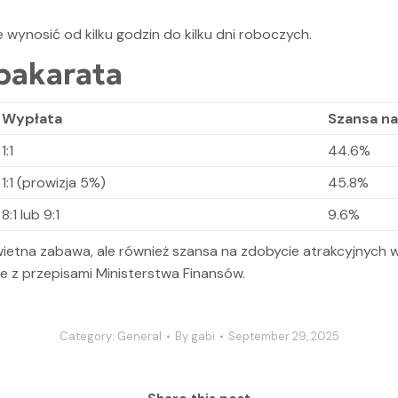
e wynosić od kilku godzin do kilku dni roboczych.
bakarata
Wypłata
Szansa n
1:1
44.6%
1:1 (prowizja 5%)
45.8%
8:1 lub 9:1
9.6%
świetna zabawa, ale również szansa na zdobycie atrakcyjnych
 z przepisami Ministerstwa Finansów.
Category:
General
By
gabi
September 29, 2025