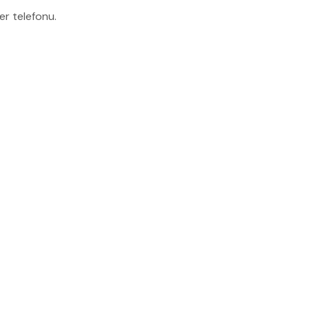
er telefonu.
.