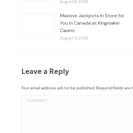
August 6, 2026
Massive Jackpots In Store for
You in Canada at Kingmaker
Casino
August 4, 2026
Leave a Reply
Your email address will not be published. Required fields ar
Comment