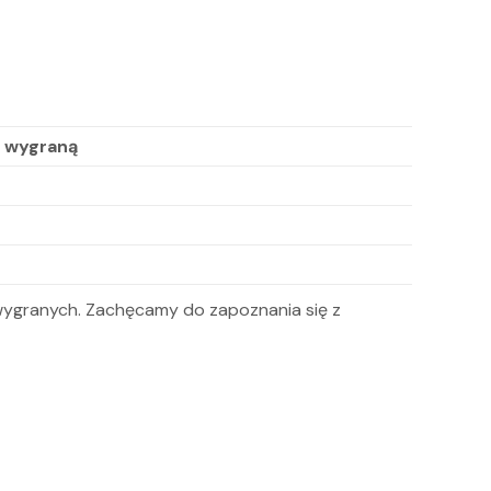
a wygraną
 wygranych. Zachęcamy do zapoznania się z