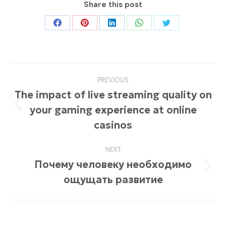
Share this post
Share
Share
Share
Share
Share
on
on
on
on
on
Facebook
Pinterest
LinkedIn
WhatsApp
Twitter
Post
PREVIOUS
navigation
The impact of live streaming quality on
your gaming experience at online
Previous
post:
casinos
NEXT
Почему человеку необходимо
Next
ощущать развитие
post: