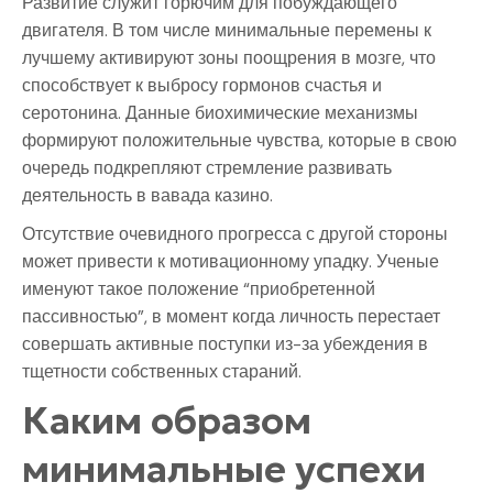
Развитие служит горючим для побуждающего
двигателя. В том числе минимальные перемены к
лучшему активируют зоны поощрения в мозге, что
способствует к выбросу гормонов счастья и
серотонина. Данные биохимические механизмы
формируют положительные чувства, которые в свою
очередь подкрепляют стремление развивать
деятельность в вавада казино.
Отсутствие очевидного прогресса с другой стороны
может привести к мотивационному упадку. Ученые
именуют такое положение “приобретенной
пассивностью”, в момент когда личность перестает
совершать активные поступки из-за убеждения в
тщетности собственных стараний.
Каким образом
минимальные успехи