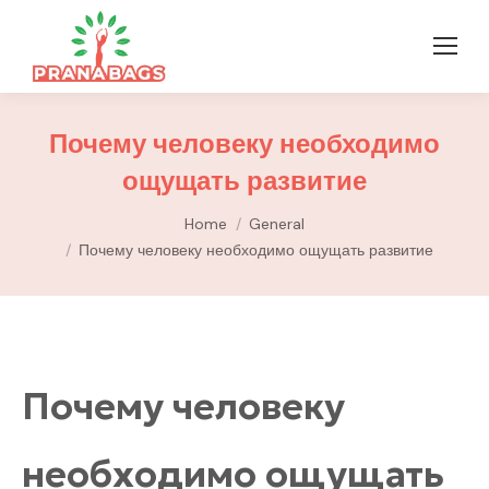
Почему человеку необходимо
ощущать развитие
You are here:
Home
General
Почему человеку необходимо ощущать развитие
Почему человеку
необходимо ощущать