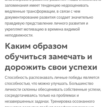
запоминания имеет тенденцию недооценивать
медленные трансформации, в связи с чем
документирование развития создает значительно
правдивую представление личного развития и
укрепляет мотивацию в времена видимой
неподвижности.
Каким образом
обучиться замечать и
дорожить свои успехи
Способность распознавать личные победы является
способностью, что можно улучшать. Большинство
личности склонны обесценивать собственные успехи,
сосредотачиваясь только на проблемах и
незавершенных задачах. Тренировка осознанного