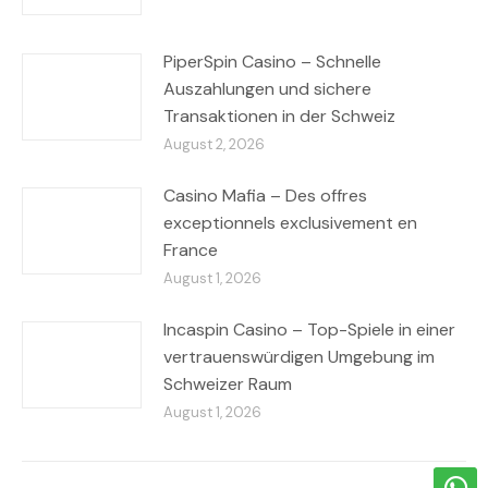
PiperSpin Casino – Schnelle
Auszahlungen und sichere
Transaktionen in der Schweiz
August 2, 2026
Casino Mafia – Des offres
exceptionnels exclusivement en
France
August 1, 2026
Incaspin Casino – Top-Spiele in einer
vertrauenswürdigen Umgebung im
Schweizer Raum
August 1, 2026