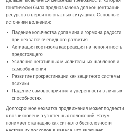
дальше, включается механизм тревожности, которая
генетически была предназначена для концентрации
ресурсов в вероятно опасных ситуациях. Основные
источники волнения:
Падение количества допамина и гормона радости
при нехватке очевидного развития
Активация кортизола как реакция на непонятность
предстоящего
Усиление негативных мыслительных шаблонов и
самообвинения
Развитие прокрастинации как защитного системы
психики
Падение самовосприятия и уверенности в личных
способностях
Долгосрочное нехватка продвижения может подвести
к возникновению угнетенных положений. Разум
понимает стагнацию как сигнал о бесполезности
настоящих подходов в вавада, что включает