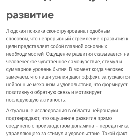
развитие
Людская психика сконструирована подобным
способом, что непрерывный стремление к развития к
цели представляет собой главной основных
необходимостей. Ощущение развития сказывается на
человеческое чувственное самочувствие, стимул и
суммарное уровень бытия. В момент когда человек
замечаем, что наши усилия дают эффект, запускаются
нейронные механизмы удовольствия, что формирует
позитивную обратную связь и мотивирует
последующую активность.
Актуальные исследования в области нейронауки
подтверждают, что ощущение развития прямо
соединено с производством допамина – передатчика,
управляющего за стимул и удовольствие. Такой факт