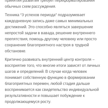
принятия развития требует переформатирования
обычных схем рассуждения.
Техника “3 успехов периода” подразумевает
каждодневную запись даже самых минимальных
достижений. Это способно являться завершение
непростой задачи в вавада, решение внутреннего
препятствия, помощь другому человеку или просто
сохранение благоприятного настроя в трудной
обстановке.
Критично развивать внутренний центр контроля –
восприятие того, что многие итоги зависят от личных
шагов и определений. В случае когда человек
понимает собственную функцию в формировании
благоприятных перемен, любой стадия дальше
воспринимается как свидетельство индивидуальной
результативности и повышает побуждение к
продолжающемуся росту.