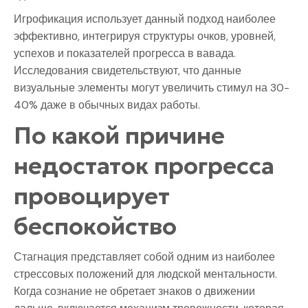
Игрофикация использует данный подход наиболее
эффективно, интегрируя структуры очков, уровней,
успехов и показателей прогресса в вавада.
Исследования свидетельствуют, что данные
визуальные элементы могут увеличить стимул на 30-
40% даже в обычных видах работы.
По какой причине
недостаток прогресса
провоцирует
беспокойство
Стагнация представляет собой одним из наиболее
стрессовых положений для людской ментальности.
Когда сознание не обретает знаков о движении