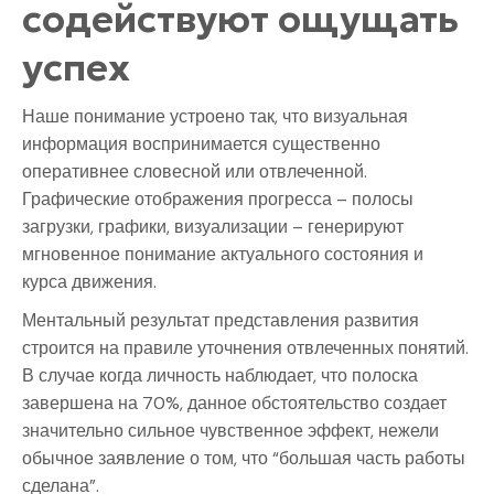
содействуют ощущать
успех
Наше понимание устроено так, что визуальная
информация воспринимается существенно
оперативнее словесной или отвлеченной.
Графические отображения прогресса – полосы
загрузки, графики, визуализации – генерируют
мгновенное понимание актуального состояния и
курса движения.
Ментальный результат представления развития
строится на правиле уточнения отвлеченных понятий.
В случае когда личность наблюдает, что полоска
завершена на 70%, данное обстоятельство создает
значительно сильное чувственное эффект, нежели
обычное заявление о том, что “большая часть работы
сделана”.