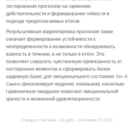
тестирование прогнозов на гармонию
действительности и формирование гибкости в
подходе предполагаемых итогов.
Результативная корректировка прогнозов также
означает формирование устойчивости к
неопределенности и возможности обнаруживать
важность в течении, а не только в итоге. Это
позволяет сократить чувственную привязанность от
посторонних моментов и сформировать более
надежную базис для эмоционального состояния. On-X
Casino финализирует видение, показывая, насколько
гармоничные ожидания помогают эмоциональной
зрелости и жизненной удовлетворенности.
Category:
General
By
gabi
December 17, 2025