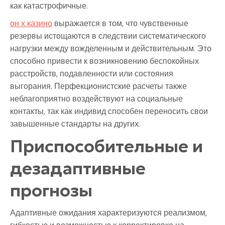
как катастрофичные.
он х казино
выражается в том, что чувственные
резервы истощаются в следствии систематического
нагрузки между вожделенным и действительным. Это
способно привести к возникновению беспокойных
расстройств, подавленности или состояния
выгорания. Перфекционистские расчеты также
неблагоприятно воздействуют на социальные
контакты, так как индивид способен переносить свои
завышенные стандарты на других.
Приспособительные и
дезадаптивные
прогнозы
Адаптивные ожидания характеризуются реализмом,