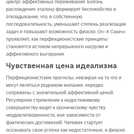
циклус аффективных переживаний. Боязнь
расхождения эталону формирует беспокойство и
откладывание, что, в собственную
последовательность, уменьшают степень реализации
задач и повышают возможность фиаско. On-X Casino
проявляет, как перфекционистские принципы
становятся истоком непрерывного нагрузки и
аффективного выгорания.
Чувственная цена идеализма
Перфекционистские прогнозы, невзирая на то что и
могут являться родником желания, нередко
сопряжены с значительной аффективной ценой.
Регулярное стремление к недостижимому
совершенству ведет к хроническому чувству
неудовлетворенности, вне зависимости от
фактических достижений. Человек стартует
осознавать свои успехи как недостаточные, а фиаско