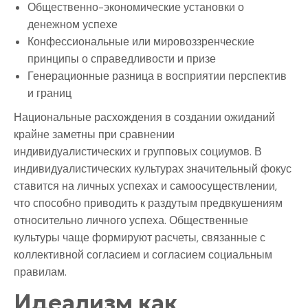
Общественно-экономические установки о
денежном успехе
Конфессиональные или мировоззренческие
принципы о справедливости и призе
Генерационные разница в восприятии перспектив
и границ
Национальные расхождения в создании ожиданий
крайне заметны при сравнении
индивидуалистических и групповых социумов. В
индивидуалистических культурах значительный фокус
ставится на личных успехах и самоосуществлении,
что способно приводить к раздутым предвкушениям
относительно личного успеха. Общественные
культуры чаще формируют расчеты, связанные с
коллективной согласием и согласием социальным
правилам.
Идеализм как