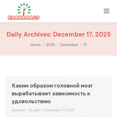
Daily Archives:
December 17, 2025
You are here:
Home
2025
December
17
Каким образом головной мозг
вырабатывает зависимость к
удовольствию
General
By
gabi
December 17, 2025