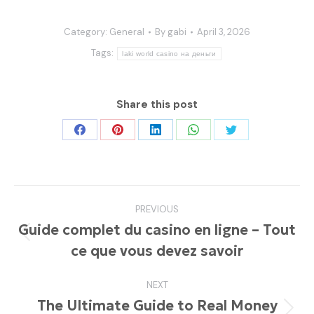
Category:
General
By
gabi
April 3, 2026
Tags:
laki world casino на деньги
Share this post
Share
Share
Share
Share
Share
on
on
on
on
on
Facebook
Pinterest
LinkedIn
WhatsApp
Twitter
Post
PREVIOUS
navigation
Guide complet du casino en ligne – Tout
Previous
ce que vous devez savoir
post:
NEXT
The Ultimate Guide to Real Money