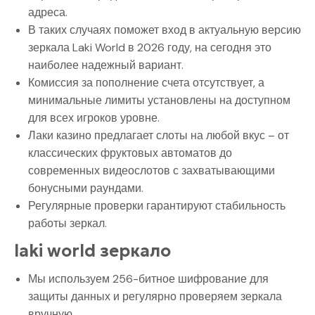
адреса.
В таких случаях поможет вход в актуальную версию
зеркала Laki World в 2026 году, на сегодня это
наиболее надежный вариант.
Комиссия за пополнение счета отсутствует, а
минимальные лимиты установлены на доступном
для всех игроков уровне.
Лаки казино предлагает слоты на любой вкус – от
классических фруктовых автоматов до
современных видеослотов с захватывающими
бонусными раундами.
Регулярные проверки гарантируют стабильность
работы зеркал.
laki world зеркало
Мы используем 256-битное шифрование для
защиты данных и регулярно проверяем зеркала
вручную.