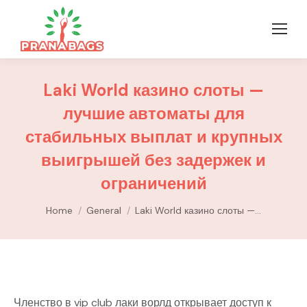
Laki World казино слоты —
лучшие автоматы для
стабильных выплат и крупных
выигрышей без задержек и
ограничений
You are here:
Home
General
Laki World казино слоты —…
Членство в vip club лаки ворлд открывает доступ к