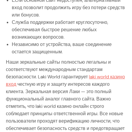
Если основной сайт недоступен, альтернативный
вход позволит продолжить игру без потери средств
или бонусов.
Служба поддержки работает круглосуточно,
обеспечивая быстрое решение любых
возникающих вопросов.
Независимо от устройства, ваше соединение
остается защищенным.
Наши зеркальные сайты полностью легальны и
соответствуют международным стандартам
безопасности. Laki World гарантирует
laki world казино
вход
честную игру и защиту интересов каждого
клиента. Зеркальная версия Лаки — это полный
функциональный аналог главного сайта. Важно
отметить, что laki world казино онлайн строго
соблюдает принципы ответственной игры. Все новые
пользователи проходят верификацию личности, что
обеспечивает безопасность средств и предотвращает