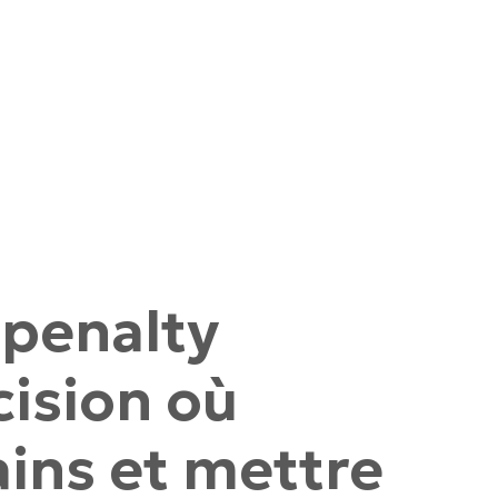
 penalty
cision où
ains et mettre