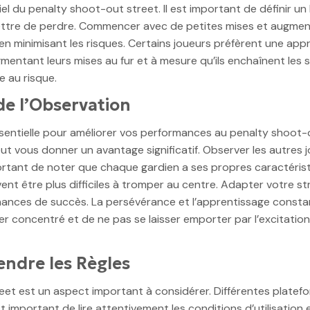
l du penalty shoot-out street. Il est important de définir un bu
ttre de perdre. Commencer avec de petites mises et augment
en minimisant les risques. Certains joueurs préfèrent une ap
mentant leurs mises au fur et à mesure qu’ils enchaînent les su
e au risque.
de l’Observation
ntielle pour améliorer vos performances au penalty shoot-out
eut vous donner un avantage significatif. Observer les autres 
mportant de noter que chaque gardien a ses propres caractéris
vent être plus difficiles à tromper au centre. Adapter votre s
ances de succès. La persévérance et l’apprentissage constan
er concentré et de ne pas se laisser emporter par l’excitation
endre les Règles
eet est un aspect important à considérer. Différentes platefo
t important de lire attentivement les conditions d’utilisation