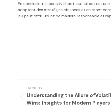
En conclusion, le penalty shoot-out street est un
adoptant des stratégies efficaces et en étant cons
jeu peut offrir. Jouez de manière responsable et rap
Post
PREVIOUS
navigation
Understanding the Allure ofVolatil
Previous
Wins: Insights for Modern Players
post: