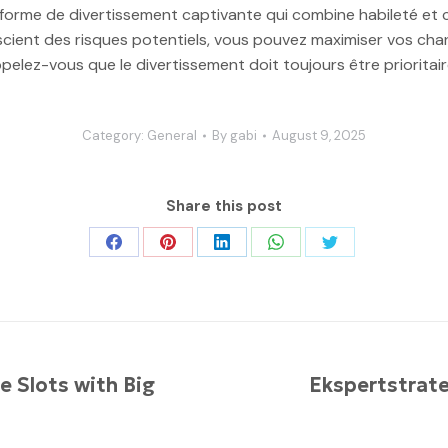
e forme de divertissement captivante qui combine habileté et
cient des risques potentiels, vous pouvez maximiser vos chan
pelez-vous que le divertissement doit toujours être prioritair
Category:
General
By
gabi
August 9, 2025
Share this post
Share
Share
Share
Share
Share
on
on
on
on
on
Facebook
Pinterest
LinkedIn
WhatsApp
Twitter
e Slots with Big
Ekspertstrate
Next
post: