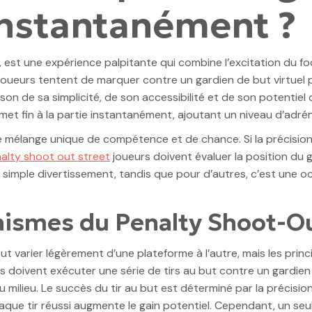
 instantanément ?
e, est une expérience palpitante qui combine l’excitation du footb
es joueurs tentent de marquer contre un gardien de but virtuel
son de sa simplicité, de son accessibilité et de son potentiel 
 met fin à la partie instantanément, ajoutant un niveau d’adrén
 mélange unique de compétence et de chance. Si la précision du 
alty shoot out street
joueurs doivent évaluer la position du ga
’un simple divertissement, tandis que pour d’autres, c’est un
ismes du Penalty Shoot-Ou
 varier légèrement d’une plateforme à l’autre, mais les prin
s doivent exécuter une série de tirs au but contre un gardien 
 ou milieu. Le succès du tir au but est déterminé par la préci
aque tir réussi augmente le gain potentiel. Cependant, un seul