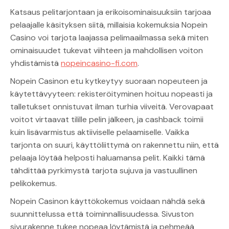
Katsaus pelitarjontaan ja erikoisominaisuuksiin tarjoaa
pelaajalle käsityksen siitä, millaisia kokemuksia Nopein
Casino voi tarjota laajassa pelimaailmassa sekä miten
ominaisuudet tukevat viihteen ja mahdollisen voiton
yhdistämistä
nopeincasino-fi.com
.
Nopein Casinon etu kytkeytyy suoraan nopeuteen ja
käytettävyyteen: rekisteröityminen hoituu nopeasti ja
talletukset onnistuvat ilman turhia viiveitä. Verovapaat
voitot virtaavat tilille pelin jälkeen, ja cashback toimii
kuin lisävarmistus aktiiviselle pelaamiselle. Vaikka
tarjonta on suuri, käyttöliittymä on rakennettu niin, että
pelaaja löytää helposti haluamansa pelit. Kaikki tämä
tähdittää pyrkimystä tarjota sujuva ja vastuullinen
pelikokemus.
Nopein Casinon käyttökokemus voidaan nähdä sekä
suunnittelussa että toiminnallisuudessa. Sivuston
sivurakenne tukee nopeaa löytämistä ja pehmeää