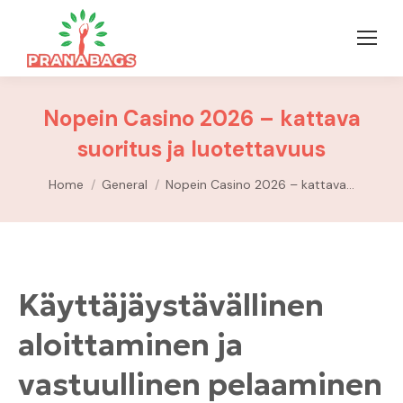
Nopein Casino 2026 – kattava
suoritus ja luotettavuus
You are here:
Home
General
Nopein Casino 2026 – kattava…
Käyttäjäystävällinen
aloittaminen ja
vastuullinen pelaaminen