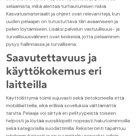
selaamista, mikä alentaa turhautumisen riskiä.
Kasvatusmateriaalit ja ohjeet ovat relevantteja, kun
uuden pelaajan on tutustuttava tilin avaamiseen ja
pelien löytämiseen. Lisäksi palvelun vastuullisuus- ja
turvallisuusvälineet ovat keskeisiä, jotta pelaaminen
pysyy hallinnassa ja turvallisena.
Saavutettavuus ja
käyttökokemus eri
laitteilla
Käyttöliittymä toimii sujuvasti sekä tietokoneella että
mobiililaitteilla, eikä erillisiä sovelluksia välttämättä
tarvita. Pelaaja voi siirtyä eri pelityypeistä toiseen
helposti ja löytää suosikkipelit nopeasti hakutoiminnoilla
sekä kategorisilla suodattimilla. Rekisteröinti tapahtuu
johdonmukaisesti ja on suunniteltu nopeaksi, jolloin