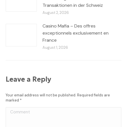
Transaktionen in der Schweiz
August 2, 2026
Casino Mafia – Des offres
exceptionnels exclusivement en
France
August 1, 2026
Leave a Reply
Your email address will not be published. Required fields are
marked
*
Comment