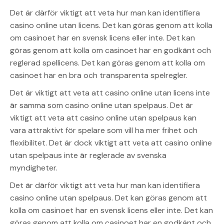
Det är därför viktigt att veta hur man kan identifiera
casino online utan licens. Det kan göras genom att kolla
om casinoet har en svensk licens eller inte. Det kan
göras genom att kolla om casinoet har en godkänt och
reglerad spellicens. Det kan göras genom att kolla om
casinoet har en bra och transparenta spelregler.
Det är viktigt att veta att casino online utan licens inte
är samma som casino online utan spelpaus. Det är
viktigt att veta att casino online utan spelpaus kan
vara attraktivt för spelare som vill ha mer frihet och
flexibilitet. Det är dock viktigt att veta att casino online
utan spelpaus inte är reglerade av svenska
myndigheter.
Det är därför viktigt att veta hur man kan identifiera
casino online utan spelpaus. Det kan göras genom att
kolla om casinoet har en svensk licens eller inte. Det kan
göras genom att kolla om casinoet har en godkänt och