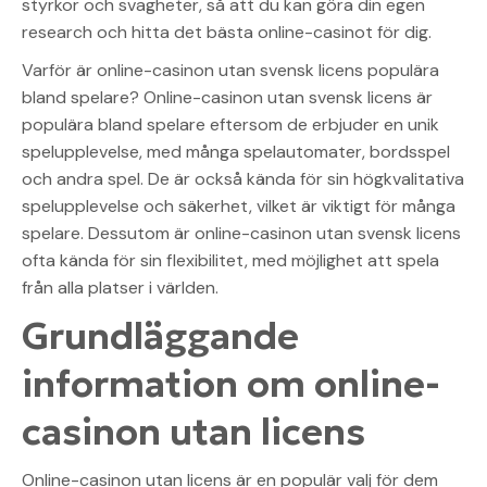
styrkor och svagheter, så att du kan göra din egen
research och hitta det bästa online-casinot för dig.
Varför är online-casinon utan svensk licens populära
bland spelare? Online-casinon utan svensk licens är
populära bland spelare eftersom de erbjuder en unik
spelupplevelse, med många spelautomater, bordsspel
och andra spel. De är också kända för sin högkvalitativa
spelupplevelse och säkerhet, vilket är viktigt för många
spelare. Dessutom är online-casinon utan svensk licens
ofta kända för sin flexibilitet, med möjlighet att spela
från alla platser i världen.
Grundläggande
information om online-
casinon utan licens
Online-casinon utan licens är en populär valj för dem