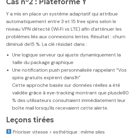
Cas n°2 : Plateforme Y
Y a mis en place un système adaptatif qui attribue
automatiquement entre 3 et 15 free spins selon le
niveau VPN détecté (Wi‑Fi vs LTE) afin d’atténuer les
problèmes liés aux connexions lentes. Résultat : churn
diminué de15 %. La clé résidait dans :
Une logique serveur qui ajuste dynamiquement la
taille du package graphique
Une notification push personnalisée rappelant “Vos
spins gratuits expirent dans1h”
Cette approche basée sur données réelles a été
validée grâce à eye‑tracking montrant que plusde80
% des utilisateurs consultaient immédiatement leur
boîte mail lorsqu’ils recevaient cette alerte.
Leçons tirées
Prioriser vitesse > esthétique : même siles