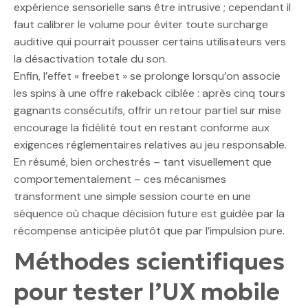
expérience sensorielle sans être intrusive ; cependant il
faut calibrer le volume pour éviter toute surcharge
auditive qui pourrait pousser certains utilisateurs vers
la désactivation totale du son.
Enfin, l’effet « freebet » se prolonge lorsqu’on associe
les spins à une offre rakeback ciblée : après cinq tours
gagnants consécutifs, offrir un retour partiel sur mise
encourage la fidélité tout en restant conforme aux
exigences réglementaires relatives au jeu responsable.
En résumé, bien orchestrés – tant visuellement que
comportementalement – ces mécanismes
transforment une simple session courte en une
séquence où chaque décision future est guidée par la
récompense anticipée plutôt que par l’impulsion pure.
Méthodes scientifiques
pour tester l’UX mobile