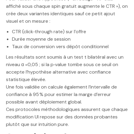
affiché sous chaque spin gratuit augmente le CTR »), on
crée deux variantes identiques sauf ce petit ajout
visuel et on mesure :
CTR (click‑through rate) sur l’offre
Durée moyenne de session
Taux de conversion vers dépôt conditionnel
Les résultats sont soumis à un test t bilatéral avec un
niveau α =0,05 ; si la p‑value tombe sous ce seuil on
accepte l’hypothèse alternative avec confiance
statistique élevée.
Une fois validée on calcule également l’intervalle de
confiance à 95 % pour estimer la marge d’erreur
possible avant déploiement global.
Ces protocoles méthodologiques assurent que chaque
modification UI repose sur des données probantes
plutôt que sur intuition pure.