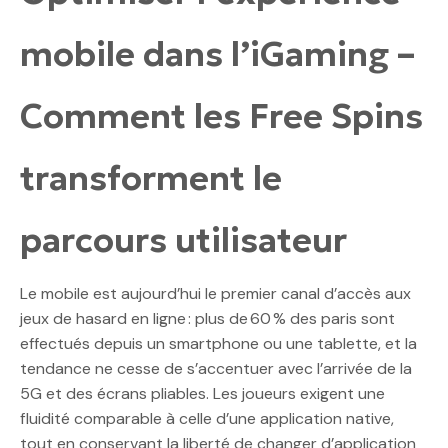
mobile dans l’iGaming –
Comment les Free Spins
transforment le
parcours utilisateur
Le mobile est aujourd’hui le premier canal d’accès aux
jeux de hasard en ligne : plus de 60 % des paris sont
effectués depuis un smartphone ou une tablette, et la
tendance ne cesse de s’accentuer avec l’arrivée de la
5G et des écrans pliables. Les joueurs exigent une
fluidité comparable à celle d’une application native,
tout en conservant la liberté de changer d’application