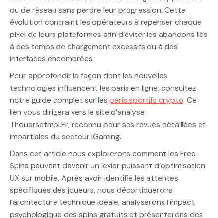
ou de réseau sans perdre leur progression. Cette
évolution contraint les opérateurs à repenser chaque
pixel de leurs plateformes afin d’éviter les abandons liés
à des temps de chargement excessifs ou à des
interfaces encombrées.
Pour approfondir la façon dont les nouvelles
technologies influencent les paris en ligne, consultez
notre guide complet sur les
paris sportifs crypto
. Ce
lien vous dirigera vers le site d’analyse :
Thouarsetmoi.Fr, reconnu pour ses revues détaillées et
impartiales du secteur iGaming.
Dans cet article nous explorerons comment les Free
Spins peuvent devenir un levier puissant d’optimisation
UX sur mobile. Après avoir identifié les attentes
spécifiques des joueurs, nous décortiquerons
l’architecture technique idéale, analyserons l’impact
psychologique des spins gratuits et présenterons des