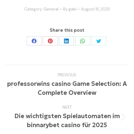
Category:
General
By
gabi
August 15, 2025
Share this post
Share
Share
Share
Share
Share
on
on
on
on
on
Facebook
Pinterest
LinkedIn
WhatsApp
Twitter
Post
PREVIOUS
navigation
professorwins casino Game Selection: A
Previous
Complete Overview
post:
NEXT
Die wichtigsten Spielautomaten im
Next
binnarybet casino für 2025
post: