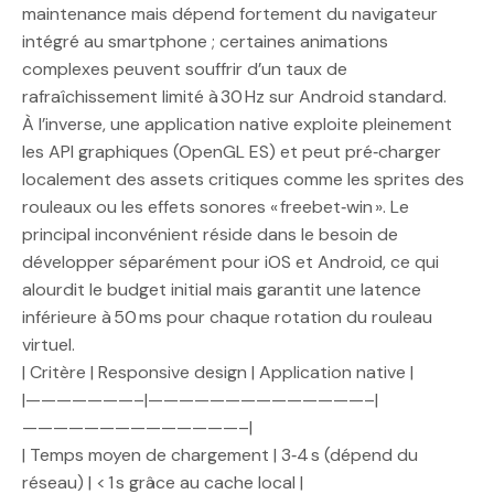
maintenance mais dépend fortement du navigateur
intégré au smartphone ; certaines animations
complexes peuvent souffrir d’un taux de
rafraîchissement limité à 30 Hz sur Android standard.
À l’inverse, une application native exploite pleinement
les API graphiques (OpenGL ES) et peut pré‑charger
localement des assets critiques comme les sprites des
rouleaux ou les effets sonores « freebet‑win ». Le
principal inconvénient réside dans le besoin de
développer séparément pour iOS et Android, ce qui
alourdit le budget initial mais garantit une latence
inférieure à 50 ms pour chaque rotation du rouleau
virtuel.
| Critère | Responsive design | Application native |
|———————–|——————————————–|
——————————————–|
| Temps moyen de chargement | 3‑4 s (dépend du
réseau) | < 1 s grâce au cache local |