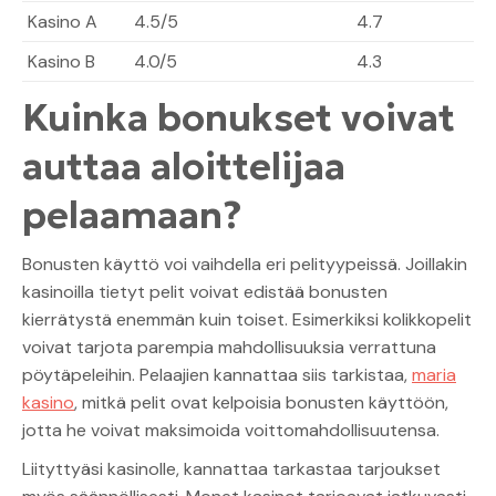
Kasino A
4.5/5
4.7
Kasino B
4.0/5
4.3
Kuinka bonukset voivat
auttaa aloittelijaa
pelaamaan?
Bonusten käyttö voi vaihdella eri pelityypeissä. Joillakin
kasinoilla tietyt pelit voivat edistää bonusten
kierrätystä enemmän kuin toiset. Esimerkiksi kolikkopelit
voivat tarjota parempia mahdollisuuksia verrattuna
pöytäpeleihin. Pelaajien kannattaa siis tarkistaa,
maria
kasino
, mitkä pelit ovat kelpoisia bonusten käyttöön,
jotta he voivat maksimoida voittomahdollisuutensa.
Liityttyäsi kasinolle, kannattaa tarkastaa tarjoukset