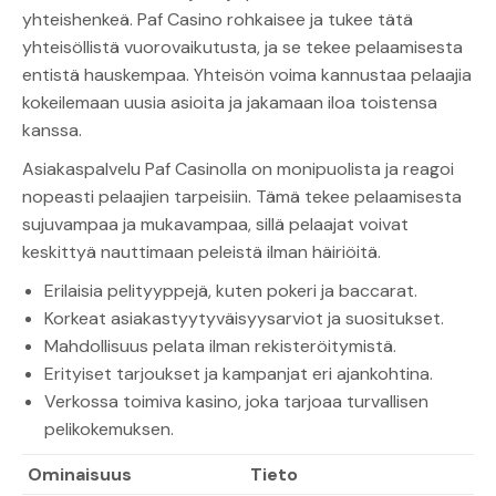
yhteishenkeä. Paf Casino rohkaisee ja tukee tätä
yhteisöllistä vuorovaikutusta, ja se tekee pelaamisesta
entistä hauskempaa. Yhteisön voima kannustaa pelaajia
kokeilemaan uusia asioita ja jakamaan iloa toistensa
kanssa.
Asiakaspalvelu Paf Casinolla on monipuolista ja reagoi
nopeasti pelaajien tarpeisiin. Tämä tekee pelaamisesta
sujuvampaa ja mukavampaa, sillä pelaajat voivat
keskittyä nauttimaan peleistä ilman häiriöitä.
Erilaisia pelityyppejä, kuten pokeri ja baccarat.
Korkeat asiakastyytyväisyysarviot ja suositukset.
Mahdollisuus pelata ilman rekisteröitymistä.
Erityiset tarjoukset ja kampanjat eri ajankohtina.
Verkossa toimiva kasino, joka tarjoaa turvallisen
pelikokemuksen.
Ominaisuus
Tieto