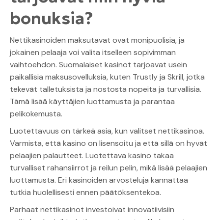
bonuksia?
Nettikasinoiden maksutavat ovat monipuolisia, ja
jokainen pelaaja voi valita itselleen sopivimman
vaihtoehdon. Suomalaiset kasinot tarjoavat usein
paikallisia maksusovelluksia, kuten Trustly ja Skrill, jotka
tekevät talletuksista ja nostosta nopeita ja turvallisia.
Tämä lisää käyttäjien luottamusta ja parantaa
pelikokemusta.
Luotettavuus on tärkeä asia, kun valitset nettikasinoa.
Varmista, että kasino on lisensoitu ja että sillä on hyvät
pelaajien palautteet. Luotettava kasino takaa
turvalliset rahansiirrot ja reilun pelin, mikä lisää pelaajien
luottamusta. Eri kasinoiden arvosteluja kannattaa
tutkia huolellisesti ennen päätöksentekoa.
Parhaat nettikasinot investoivat innovatiivisiin