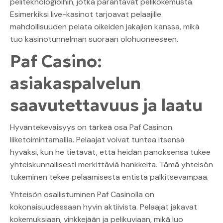
peliteknologioihin, jotka parantavat pelikokemusta.
Esimerkiksi live-kasinot tarjoavat pelaajille
mahdollisuuden pelata oikeiden jakajien kanssa, mikä
tuo kasinotunnelman suoraan olohuoneeseen.
Paf Casino:
asiakaspalvelun
saavutettavuus ja laatu
Hyväntekeväisyys on tärkeä osa Paf Casinon
liiketoimintamallia. Pelaajat voivat tuntea itsensä
hyväksi, kun he tietävät, että heidän panoksensa tukee
yhteiskunnallisesti merkittäviä hankkeita. Tämä yhteisön
tukeminen tekee pelaamisesta entistä palkitsevampaa.
Yhteisön osallistuminen Paf Casinolla on
kokonaisuudessaan hyvin aktiivista. Pelaajat jakavat
kokemuksiaan, vinkkejään ja pelikuviaan, mikä luo