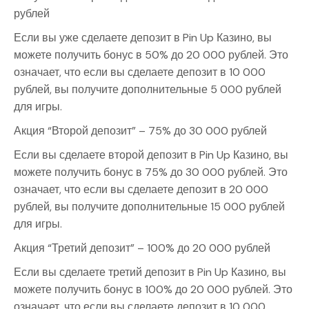
рублей
Если вы уже сделаете депозит в Pin Up Казино, вы
можете получить бонус в 50% до 20 000 рублей. Это
означает, что если вы сделаете депозит в 10 000
рублей, вы получите дополнительные 5 000 рублей
для игры.
Акция “Второй депозит” – 75% до 30 000 рублей
Если вы сделаете второй депозит в Pin Up Казино, вы
можете получить бонус в 75% до 30 000 рублей. Это
означает, что если вы сделаете депозит в 20 000
рублей, вы получите дополнительные 15 000 рублей
для игры.
Акция “Третий депозит” – 100% до 20 000 рублей
Если вы сделаете третий депозит в Pin Up Казино, вы
можете получить бонус в 100% до 20 000 рублей. Это
означает, что если вы сделаете депозит в 10 000