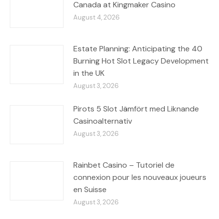
Canada at Kingmaker Casino
August 4, 2026
Estate Planning: Anticipating the 40
Burning Hot Slot Legacy Development
in the UK
August 3, 2026
Pirots 5 Slot Jämfört med Liknande
Casinoalternativ
August 3, 2026
Rainbet Casino – Tutoriel de
connexion pour les nouveaux joueurs
en Suisse
August 3, 2026