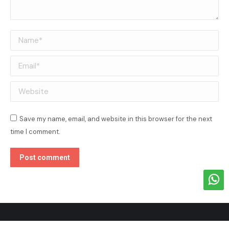
Name *
Email *
Website
Save my name, email, and website in this browser for the next
time I comment.
Post comment