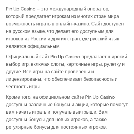
Pin Up Casino – это международный оператор,
который предлагает игрокам из многих стран мира
возможность играть в онлайн-казино. Сайт доступен
на русском языке, что делает его доступным для
игроков из России и других стран, где русский язык
является официальным.
Официальный сайт Pin Up Casino предлагает широкий
выбор игр, включая слоты, карточные игры, рулетку и
другие. Все игры на сайте проверены и
лицензированы, что обеспечивает безопасность и
честность игры.
Кроме того, на официальном сайте Pin Up Casino
доступны различные бонусы и акции, которые помогут
вам начать играть и получать выигрыши. Вам
доступны бонусы для новых игроков, а также
регулярные бонусы для постоянных игроков.