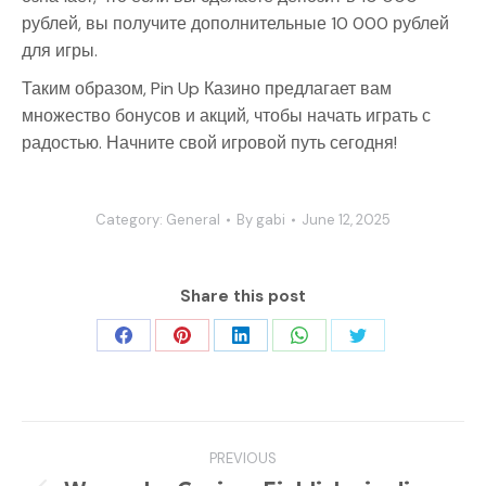
рублей, вы получите дополнительные 10 000 рублей
для игры.
Таким образом, Pin Up Казино предлагает вам
множество бонусов и акций, чтобы начать играть с
радостью. Начните свой игровой путь сегодня!
Category:
General
By
gabi
June 12, 2025
Share this post
Share
Share
Share
Share
Share
on
on
on
on
on
Facebook
Pinterest
LinkedIn
WhatsApp
Twitter
Post
PREVIOUS