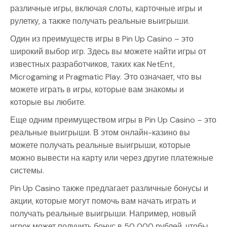
различные игры, включая слоты, карточные игры и
рулетку, а также получать реальные выигрыши.
Один из преимуществ игры в Pin Up Casino – это
широкий выбор игр. Здесь вы можете найти игры от
известных разработчиков, таких как NetEnt,
Microgaming и Pragmatic Play. Это означает, что вы
можете играть в игры, которые вам знакомы и
которые вы любите.
Еще одним преимуществом игры в Pin Up Casino – это
реальные выигрыши. В этом онлайн-казино вы
можете получать реальные выигрыши, которые
можно вывести на карту или через другие платежные
системы.
Pin Up Casino также предлагает различные бонусы и
акции, которые могут помочь вам начать играть и
получать реальные выигрыши. Например, новый
игрок может получить бонус в 50 000 рублей, чтобы