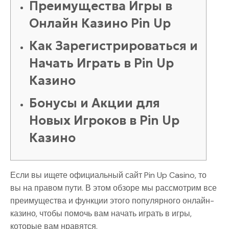
Преимущества Игры в
Онлайн Казино Pin Up
Как Зарегистрироваться и
Начать Играть в Pin Up
Казино
Бонусы и Акции для
Новых Игроков в Pin Up
Казино
Если вы ищете официальный сайт Pin Up Casino, то
вы на правом пути. В этом обзоре мы рассмотрим все
преимущества и функции этого популярного онлайн-
казино, чтобы помочь вам начать играть в игры,
которые вам нравятся.