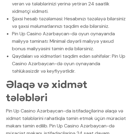
verən və tələblərinizi yerinə yetirən 24 saatlik
xidmətçi xidməti.
Şəxsi hesab təzələməsi: Hesabınızı təzələyə bilərsiniz
və şəxsi məlumatlarınızı təqdim edə bilərsiniz.
Pin Up Casino Azərbaycan-də oyun oynayanda
maliyyə təminatı: Minimal dəyərli maliyyə yaxud
bonus maliyyəsini təmin edə bilərsiniz.
Qaydaları və xidmətləri təqdim edən səhifələr: Pin Up
Casino Azərbaycan-də oyun oynayanda
təhlükəsizdir və keyfiyyətlidir.
Əlaqə və xidmət
tələbləri
Pin Up Casino Azərbaycan-da istifadəçilərinə əlaqə və
xidmət tələblərini rahatlıqla təmin etmək üçün müraciət
məkanı təmin edilib. Pin Up Casino Azərbaycan-də
müraciət məkanı, istifadəçilərinə 24 saat davam