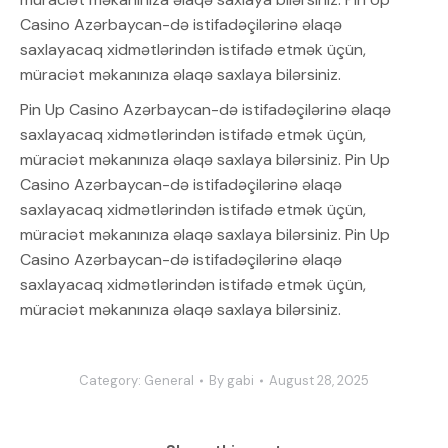
Casino Azərbaycan-də istifadəçilərinə əlaqə
saxlayacaq xidmətlərindən istifadə etmək üçün,
müraciət məkanınıza əlaqə saxlaya bilərsiniz.
Pin Up Casino Azərbaycan-də istifadəçilərinə əlaqə
saxlayacaq xidmətlərindən istifadə etmək üçün,
müraciət məkanınıza əlaqə saxlaya bilərsiniz. Pin Up
Casino Azərbaycan-də istifadəçilərinə əlaqə
saxlayacaq xidmətlərindən istifadə etmək üçün,
müraciət məkanınıza əlaqə saxlaya bilərsiniz. Pin Up
Casino Azərbaycan-də istifadəçilərinə əlaqə
saxlayacaq xidmətlərindən istifadə etmək üçün,
müraciət məkanınıza əlaqə saxlaya bilərsiniz.
Category:
General
By
gabi
August 28, 2025