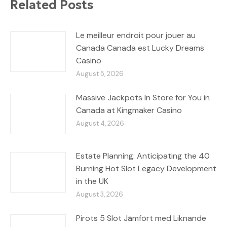
Related Posts
Le meilleur endroit pour jouer au
Canada Canada est Lucky Dreams
Casino
August 5, 2026
Massive Jackpots In Store for You in
Canada at Kingmaker Casino
August 4, 2026
Estate Planning: Anticipating the 40
Burning Hot Slot Legacy Development
in the UK
August 3, 2026
Pirots 5 Slot Jämfört med Liknande