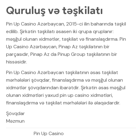
Quruluş və təşkilatı
Pin Up Casino Azərbaycan, 2015-ci ilin baharında təşkil
edilib. Şirkətin təşkilatı əsasen iki qrupa qruplanır:
məşğul olunan xidmətlər, təşkilat və finanslaşdırma. Pin
Up Casino Azərbaycan, Pinap Az təşkilatının bir
parçasıdır, Pinap Az da Pinup Group təşkilatının bir
hissəsidir.
Pin Up Casino Azərbaycan təşkilatının əsas təşkilat
mərhələləri şövqdar, finanslaşdırma və məşğul olunan
xidmətlər şövqdarından ibarətdir. Şirkətin əsas məşğul
olunan xidmətləri yaxud pin up casino xidmətləri,
finanslaşdırma və təşkilat mərhələləri ilə əlaqədardir.
Şövqdar
Məzmun
Pin Up Casino