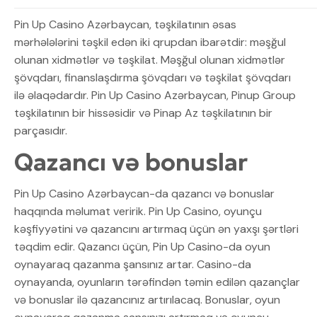
Pin Up Casino Azərbaycan, təşkilatının əsas
mərhələlərini təşkil edən iki qrupdan ibarətdir: məşğul
olunan xidmətlər və təşkilat. Məşğul olunan xidmətlər
şövqdarı, finanslaşdırma şövqdarı və təşkilat şövqdarı
ilə əlaqədardır. Pin Up Casino Azərbaycan, Pinup Group
təşkilatının bir hissəsidir və Pinap Az təşkilatının bir
parçasıdır.
Qazancı və bonuslar
Pin Up Casino Azərbaycan-da qazancı və bonuslar
haqqında məlumat veririk. Pin Up Casino, oyunçu
kəşfiyyətini və qazancını artırmaq üçün ən yaxşı şərtləri
təqdim edir. Qazancı üçün, Pin Up Casino-da oyun
oynayaraq qazanma şansınız artar. Casino-da
oynayanda, oyunların tərəfindən təmin edilən qazançlar
və bonuslar ilə qazancınız artırılacaq. Bonuslar, oyun