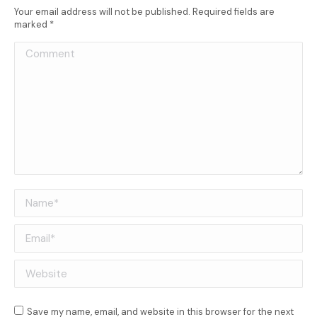
Your email address will not be published. Required fields are
marked
*
Comment
Name *
Email *
Website
Save my name, email, and website in this browser for the next