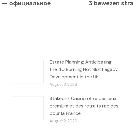
н — официальное
3 bewezen stra
Next
post:
Estate Planning: Anticipating
the 40 Burning Hot Slot Legacy
Development in the UK
August 3, 2026
Stakeprix Casino offre des jeux
premium et des retraits rapides
pour la France
August 2, 2026