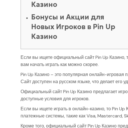
Казино
Бонусы и Акции для
Новых Игроков в Pin Up
Казино
Если вы ищете официальный сайт Pin Up Казино, т
вам начать играть как можно скорее.
Pin Up Казино – это популярная онлайн-игровая п
Сайт доступен на русском языке, что делает его у
Официальный сайт Pin Up Казино предлагает игро
доступные условия для игроков.
Если вы ищете играть в онлайн-казино, то Pin U
платежные системы, такие как Visa, Mastercard, Skri
Кроме того, официальный сайт Pin Up Казино пред