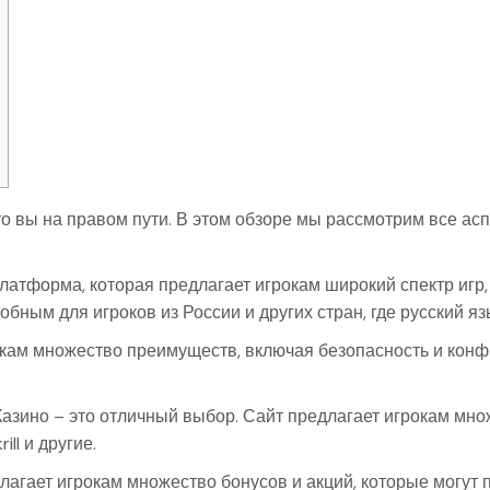
о вы на правом пути. В этом обзоре мы рассмотрим все асп
латформа, которая предлагает игрокам широкий спектр игр, 
добным для игроков из России и других стран, где русский 
кам множество преимуществ, включая безопасность и конфи
p Казино – это отличный выбор. Сайт предлагает игрокам м
ll и другие.
лагает игрокам множество бонусов и акций, которые могут 