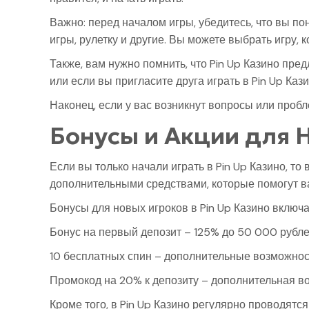
Важно: перед началом игры, убедитесь, что вы по
игры, рулетку и другие. Вы можете выбрать игру, к
Также, вам нужно помнить, что Pin Up Казино пре
или если вы пригласите друга играть в Pin Up Кази
Наконец, если у вас возникнут вопросы или пробл
Бонусы и Акции для Н
Если вы только начали играть в Pin Up Казино, т
дополнительными средствами, которые помогут в
Бонусы для новых игроков в Pin Up Казино включа
Бонус на первый депозит – 125% до 50 000 рубле
10 бесплатных спин – дополнительные возможност
Промокод на 20% к депозиту – дополнительная во
Кроме того, в Pin Up Казино регулярно проводят