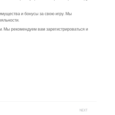
имущества и бонусы за свою игру. Мы
ояльности.
ом. Мы рекомендуем вам зарегистрироваться и
NEXT