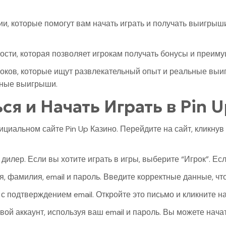
ии, которые помогут вам начать играть и получать выигрыш
ости, которая позволяет игрокам получать бонусы и преиму
гроков, которые ищут развлекательный опыт и реальные выи
льные выигрыши.
ся и Начать Играть в Pin 
циальном сайте Pin Up Казино. Перейдите на сайт, кликнув
 дилер. Если вы хотите играть в игры, выберите “Игрок”. Ес
я, фамилия, email и пароль. Введите корректные данные, ч
с подтверждением email. Откройте это письмо и кликните на
ой аккаунт, используя ваш email и пароль. Вы можете начат