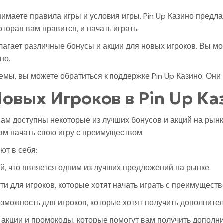
нимаете правила игры и условия игры. Pin Up Казино предл
оторая вам нравится, и начать играть.
длагает различные бонусы и акции для новых игроков. Вы мо
но.
емы, вы можете обратиться к поддержке Pin Up Казино. Они
овых Игроков в Pin Up Ка
о вам доступны некоторые из лучших бонусов и акций на рын
ам начать свою игру с преимуществом.
ют в себя:
й, что является одним из лучших предложений на рынке.
и для игроков, которые хотят начать играть с преимуществ
зможность для игроков, которые хотят получить дополнител
ся акции и промокоды, которые помогут вам получить допо