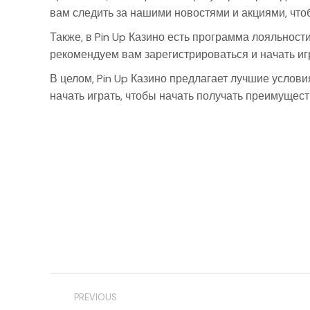
вам следить за нашими новостями и акциями, что
Также, в Pin Up Казино есть программа лояльност
рекомендуем вам зарегистрироваться и начать иг
В целом, Pin Up Казино предлагает лучшие услови
начать играть, чтобы начать получать преимущест
Post
PREVIOUS