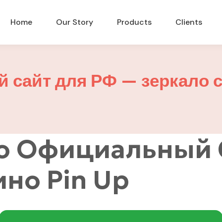
Home
Our Story
Products
Clients
 сайт для РФ — зеркало 
о Официальный С
ино Pin Up