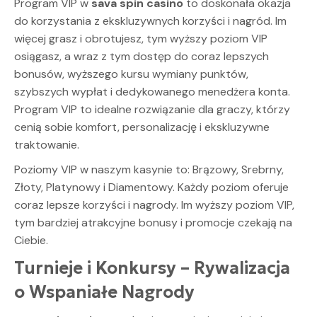
Program VIP w
sava spin casino
to doskonała okazja
do korzystania z ekskluzywnych korzyści i nagród. Im
więcej grasz i obrotujesz, tym wyższy poziom VIP
osiągasz, a wraz z tym dostęp do coraz lepszych
bonusów, wyższego kursu wymiany punktów,
szybszych wypłat i dedykowanego menedżera konta.
Program VIP to idealne rozwiązanie dla graczy, którzy
cenią sobie komfort, personalizację i ekskluzywne
traktowanie.
Poziomy VIP w naszym kasynie to: Brązowy, Srebrny,
Złoty, Platynowy i Diamentowy. Każdy poziom oferuje
coraz lepsze korzyści i nagrody. Im wyższy poziom VIP,
tym bardziej atrakcyjne bonusy i promocje czekają na
Ciebie.
Turnieje i Konkursy – Rywalizacja
o Wspaniałe Nagrody