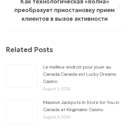
Как технологическая «Волна»
преобразует приостановку прием
Next
post:
клиентов в вызов активности
Related Posts
Le meilleur endroit pour jouer au
Canada Canada est Lucky Dreams
Casino
August 5, 2026
Massive Jackpots In Store for You in
Canada at Kingmaker Casino
August 4, 2026