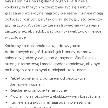
sava spin casino
regularnie organizuje turnieje i
konkursy, w których możesz zmierzyć się z innymi
graczami o atrakcyjne nagrody pieniężne. Turnieje mogą
dotyczyć różnych gier, takich jak sloty, gry stołowe czy
gry na żywo. Wystarczy zarejestrować się w turnieju i
zacząć grać, aby zdobywać punkty i walczyć o miejsce
w czołówce.
Konkursy to doskonała okazja do wygrania
dodatkowych nagród, takich jak bonusy, darmowe
spiny czy gadżety związane z kasynem. Śledź naszą
stronę internetową i media społecznościowe, aby być
na bieżąco z aktualnymi turniejami i konkursami.
Pakiet powitalny z bonusem od depozytu i
darmowymi spinami
Regularne promocje tematyczne
Program lojalnościowy z ekskluzywnymi korzyściami
Turnieje z atrakcyjnymi nagrodami pieniężnymi