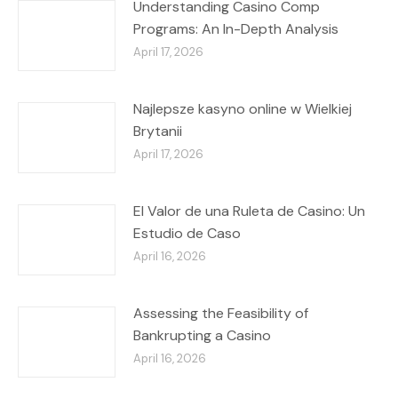
Understanding Casino Comp
Programs: An In-Depth Analysis
April 17, 2026
Najlepsze kasyno online w Wielkiej
Brytanii
April 17, 2026
El Valor de una Ruleta de Casino: Un
Estudio de Caso
April 16, 2026
Assessing the Feasibility of
Bankrupting a Casino
April 16, 2026