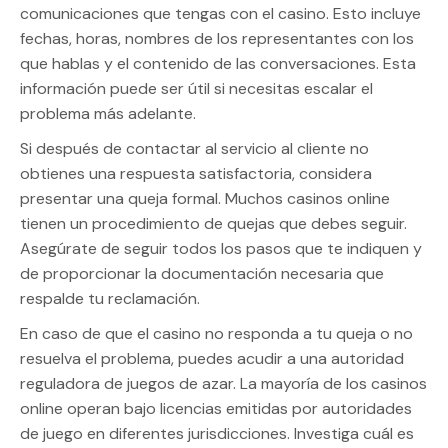
comunicaciones que tengas con el casino. Esto incluye
fechas, horas, nombres de los representantes con los
que hablas y el contenido de las conversaciones. Esta
información puede ser útil si necesitas escalar el
problema más adelante.
Si después de contactar al servicio al cliente no
obtienes una respuesta satisfactoria, considera
presentar una queja formal. Muchos casinos online
tienen un procedimiento de quejas que debes seguir.
Asegúrate de seguir todos los pasos que te indiquen y
de proporcionar la documentación necesaria que
respalde tu reclamación.
En caso de que el casino no responda a tu queja o no
resuelva el problema, puedes acudir a una autoridad
reguladora de juegos de azar. La mayoría de los casinos
online operan bajo licencias emitidas por autoridades
de juego en diferentes jurisdicciones. Investiga cuál es