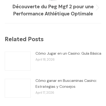
Découverte du Peg Mgf 2 pour une
Next
Performance Athlétique Optimale
post:
Related Posts
Cómo Jugar en un Casino: Guía Básica
April 18, 2026
Cómo ganar en Buscaminas Casino:
Estrategias y Consejos
April 17, 2026