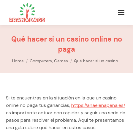
Qué hacer si un casino online no
paga
You are here:
Home
Computers, Games
Qué hacer si un casino…
Si te encuentras en la situación en la que un casino
online no paga tus ganancias,
https://anaelenapena.es/
es importante actuar con rapidez y seguir una serie de
pasos para resolver el problema. Aquí te presentamos
una guía sobre qué hacer en estos casos.