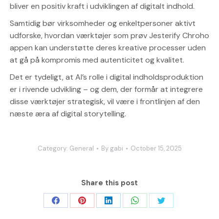
bliver en positiv kraft i udviklingen af digitalt indhold.
Samtidig bør virksomheder og enkeltpersoner aktivt
udforske, hvordan værktøjer som prøv Jesterify Chroho
appen kan understøtte deres kreative processer uden
at gå på kompromis med autenticitet og kvalitet.
Det er tydeligt, at AI’s rolle i digital indholdsproduktion
er i rivende udvikling – og dem, der formår at integrere
disse værktøjer strategisk, vil være i frontlinjen af den
næste æra af digital storytelling.
Category:
General
By
gabi
October 15, 2025
Share this post
Share
Share
Share
Share
Share