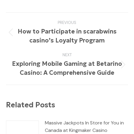
on
on
on
on
on
Facebook
Pinterest
LinkedIn
WhatsApp
Twitter
Post
PREVIOUS
navigation
How to Participate in scarabwins
Previous
casino’s Loyalty Program
post:
NEXT
Exploring Mobile Gaming at Betarino
Next
Casino: A Comprehensive Guide
post:
Related Posts
Massive Jackpots In Store for You in
Canada at Kingmaker Casino