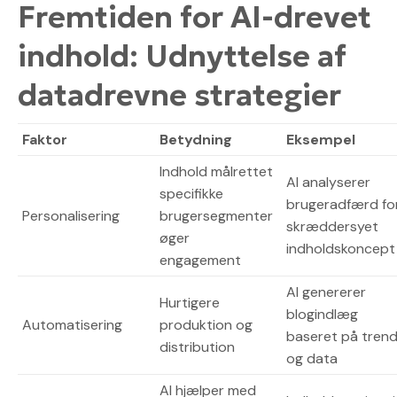
Fremtiden for AI-drevet
indhold: Udnyttelse af
datadrevne strategier
Faktor
Betydning
Eksempel
Indhold målrettet
AI analyserer
specifikke
brugeradfærd fo
Personalisering
brugersegmenter
skræddersyet
øger
indholdskoncept
engagement
AI genererer
Hurtigere
blogindlæg
Automatisering
produktion og
baseret på tren
distribution
og data
AI hjælper med