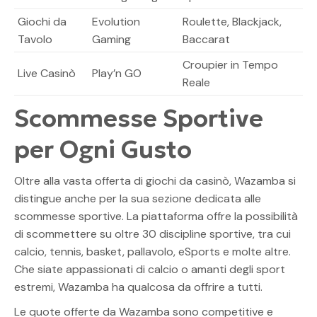
Giochi da
Evolution
Roulette, Blackjack,
Tavolo
Gaming
Baccarat
Croupier in Tempo
Live Casinò
Play’n GO
Reale
Scommesse Sportive
per Ogni Gusto
Oltre alla vasta offerta di giochi da casinò, Wazamba si
distingue anche per la sua sezione dedicata alle
scommesse sportive. La piattaforma offre la possibilità
di scommettere su oltre 30 discipline sportive, tra cui
calcio, tennis, basket, pallavolo, eSports e molte altre.
Che siate appassionati di calcio o amanti degli sport
estremi, Wazamba ha qualcosa da offrire a tutti.
Le quote offerte da Wazamba sono competitive e