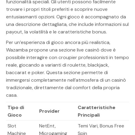
funzionalità speciali. Gli utenti possono facilmente
trovare i propri titoli preferiti e scoprire nuove
entusiasmanti opzioni. Ogni gioco è accompagnato da
una descrizione dettagliata, che include informazioni sul
payout, la volatilità e le caratteristiche bonus.
Per un’esperienza di gioco ancora più realistica,
Wazamba propone una sezione live casinò dove è
possibile interagire con croupier professionisti in tempo
reale, giocando a varianti di roulette, blackjack,
baccarat e poker. Questa sezione permette di
immergersi completamente nell’atmosfera di un casinò
tradizionale, direttamente dal comfort della propria
casa.
Tipo di
Caratteristiche
Provider
Gioco
Principali
Slot
NetEnt,
Temi Vari, Bonus Free
Machine
Microgaming
Spin