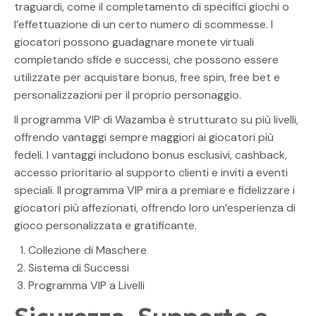
traguardi, come il completamento di specifici giochi o
l’effettuazione di un certo numero di scommesse. I
giocatori possono guadagnare monete virtuali
completando sfide e successi, che possono essere
utilizzate per acquistare bonus, free spin, free bet e
personalizzazioni per il proprio personaggio.
Il programma VIP di Wazamba è strutturato su più livelli,
offrendo vantaggi sempre maggiori ai giocatori più
fedeli. I vantaggi includono bonus esclusivi, cashback,
accesso prioritario al supporto clienti e inviti a eventi
speciali. Il programma VIP mira a premiare e fidelizzare i
giocatori più affezionati, offrendo loro un’esperienza di
gioco personalizzata e gratificante.
Collezione di Maschere
Sistema di Successi
Programma VIP a Livelli