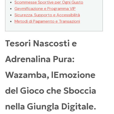
Scommesse Sportive per Ogni Gusto
Geymificazione e Programma VIP
Sicurezza, Supporto e Accessibilità
Metodi di Pagamento e Transazioni
Tesori Nascosti e
Adrenalina Pura:
Wazamba, lEmozione
del Gioco che Sboccia
nella Giungla Digitale.