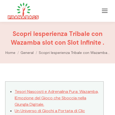
Scopri lesperienza Tribale con
Wazamba slot con Slot Infinite .
You are here:
Home
General
Scopri lesperienza Tribale con Wazamba…
Tesori Nascosti e Adrenalina Pura: Wazamba,
lEmozione del Gioco che Sboccia nella
Giungla Digitale.
Un Universo di Giochi a Portata di Clic