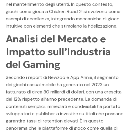
nel mantenimento degli utenti. In questo contesto,
giochi come gioca a Chicken Road 2! si evolvono come
esempi di eccellenza, integrando meccaniche di gioco
intuitive con elementi che stimolano la fidelizzazione.
Analisi del Mercato e
Impatto sull’Industria
del Gaming
Secondo i report di Newzoo e App Annie, il segmento
dei giochi casual mobile ha generato nel 2023 un
fatturato di circa 80 miliardi di dollari, con una crescita
del 12% rispetto all’anno precedente. La domanda di
contenuti semplici, immediati e condivisibili ha portato
sviluppatori e publisher a investire su titoli che possano
garantire tassi di retention elevati. È in questo
panorama che le piattaforme di gioco come quella di