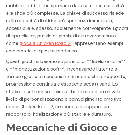
mobili, con titoli che spaziano dalla semplice casualità
alle sfide più complesse. La chiave di successo risiede
nella capacità di offrire un’esperienza immediata,
accessibile e, spesso, socialmente coinvolgente. I giochi
di tipo clicker, puzzle e i giochi di attraversamento
come
gioca a Chicken Road 2!
rappresentano esempi
emblematici di questa tendenza.
Questi giochi si basano su principi di **fidelizzazione**
e **monetizzazione soft**, incentivando l’utente a
tornare grazie a meccaniche di ricompishna frequente,
progressione continua e estetiche accattivanti. Lo
studio di settore sottolinea che titoli con un elevato
livello di personalizzazione e coinvolgimento emotivo,
come Chicken Road 2, riescono a sviluppare un
rapporto di fidelizzazione più stabile e duraturo.
Meccaniche di Gioco e