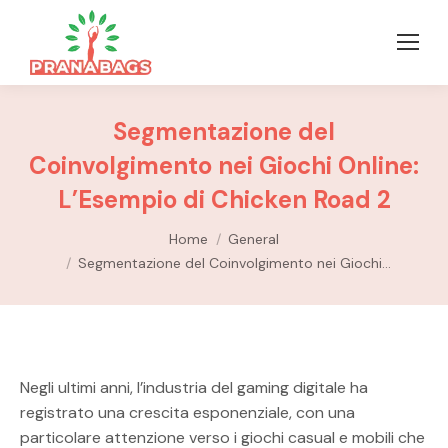
Segmentazione del
Coinvolgimento nei Giochi Online:
L’Esempio di Chicken Road 2
You are here:
Home
General
Segmentazione del Coinvolgimento nei Giochi…
Negli ultimi anni, l’industria del gaming digitale ha
registrato una crescita esponenziale, con una
particolare attenzione verso i giochi casual e mobili che