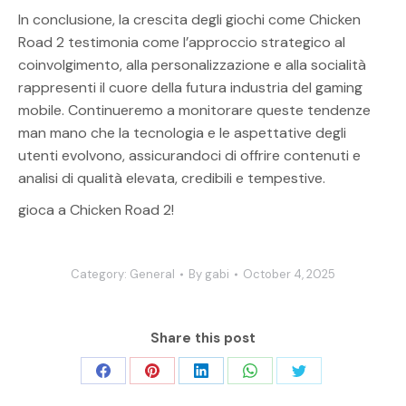
In conclusione, la crescita degli giochi come Chicken
Road 2 testimonia come l’approccio strategico al
coinvolgimento, alla personalizzazione e alla socialità
rappresenti il cuore della futura industria del gaming
mobile. Continueremo a monitorare queste tendenze
man mano che la tecnologia e le aspettative degli
utenti evolvono, assicurandoci di offrire contenuti e
analisi di qualità elevata, credibili e tempestive.
gioca a Chicken Road 2!
Category:
General
By
gabi
October 4, 2025
Share this post
Share
Share
Share
Share
Share