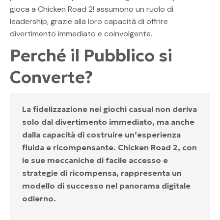
gioca a Chicken Road 2! assumono un ruolo di
leadership, grazie alla loro capacità di offrire
divertimento immediato e coinvolgente.
Perché il Pubblico si
Converte?
La fidelizzazione nei giochi casual non deriva
solo dal divertimento immediato, ma anche
dalla capacità di costruire un’esperienza
fluida e ricompensante. Chicken Road 2, con
le sue meccaniche di facile accesso e
strategie di ricompensa, rappresenta un
modello di successo nel panorama digitale
odierno.