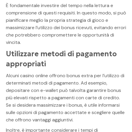
È fondamentale investire del tempo nella lettura e
comprensione di questi requisiti. In questo modo, si può
pianificare meglio la propria strategia di gioco e
massimizzare l’utilizzo dei bonus ricevuti, evitando errori
che potrebbero compromettere le opportunità di
vincita.
Utilizzare metodi di pagamento
appropriati
Alcuni casino online offrono bonus extra per l’utilizzo di
determinati metodi di pagamento. Ad esempio,
depositare con e-wallet può talvolta garantire bonus
più elevati rispetto a pagamenti con carte di credito.
Se si desidera massimizzare i bonus, è utile informarsi
sulle opzioni di pagamento accettate e scegliere quelle
che offrono vantaggi aggiuntivi.
Inoltre, è importante considerare i tempi di