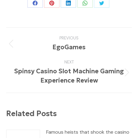
Share
Share
Share
Share
Share
on
on
on
on
on
Facebook
Pinterest
LinkedIn
WhatsApp
Twitter
Post
PREVIOUS
navigation
EgoGames
Previous
post:
NEXT
Spinsy Casino Slot Machine Gaming
Next
Experience Review
post:
Related Posts
Famous heists that shook the casino