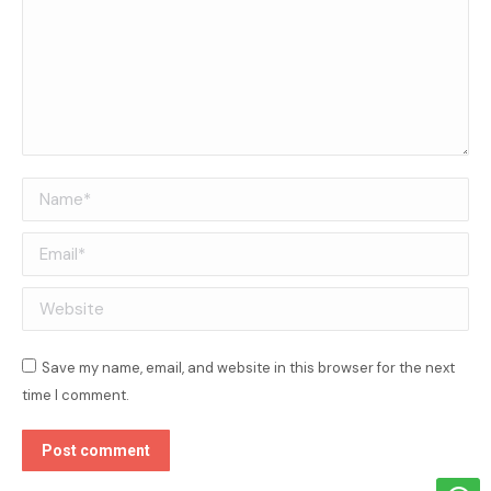
Name *
Email *
Website
Save my name, email, and website in this browser for the next
time I comment.
Post comment