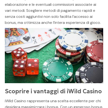
elaborazione e le eventuali commissioni associate ai
vari metodi. Scegliere metodi di pagamento rapidi e
senza costi aggiuntivi non solo facilita l’accesso ai
bonus, ma ottimizza anche l’intera esperienza di gioco.
Scoprire i vantaggi di iWild Casino
iWild Casino rappresenta una scelta eccellente per chi
desidera massimizzare i bonus. Con un generoso bonus