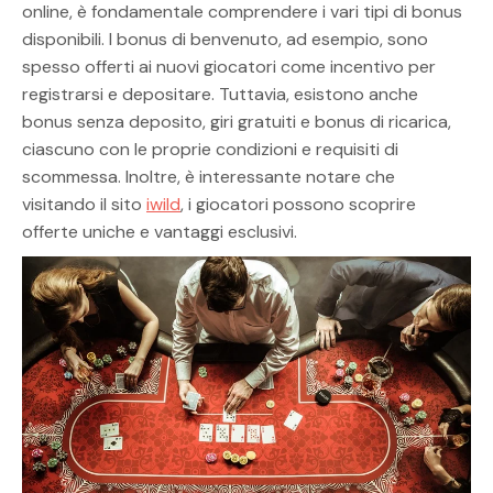
online, è fondamentale comprendere i vari tipi di bonus
disponibili. I bonus di benvenuto, ad esempio, sono
spesso offerti ai nuovi giocatori come incentivo per
registrarsi e depositare. Tuttavia, esistono anche
bonus senza deposito, giri gratuiti e bonus di ricarica,
ciascuno con le proprie condizioni e requisiti di
scommessa. Inoltre, è interessante notare che
visitando il sito
iwild
, i giocatori possono scoprire
offerte uniche e vantaggi esclusivi.