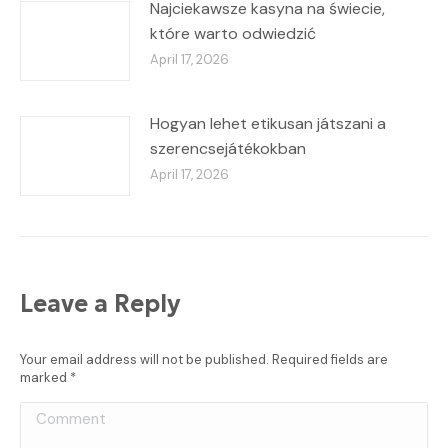
Najciekawsze kasyna na świecie,
które warto odwiedzić
April 17, 2026
Hogyan lehet etikusan játszani a
szerencsejátékokban
April 17, 2026
Leave a Reply
Your email address will not be published. Required fields are
marked
*
Comment