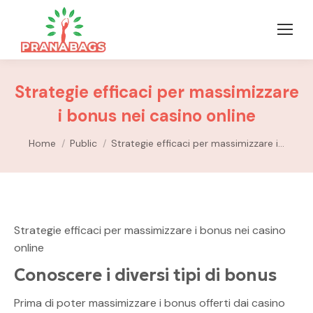
Strategie efficaci per massimizzare
i bonus nei casino online
You are here:
Home
Public
Strategie efficaci per massimizzare i…
Strategie efficaci per massimizzare i bonus nei casino
online
Conoscere i diversi tipi di bonus
Prima di poter massimizzare i bonus offerti dai casino