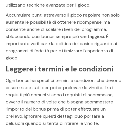
utilizzano tecniche avanzate per il gioco.
Accumulare punti attraverso il gioco regolare non solo
aumenta le possibilità di ottenere ricompense, ma
consente anche di scalare i livelli del programma,
sbloccando così bonus sempre più vantaggiosi. È
importante verificare la politica del casino riguardo ai
programmi di fedeltà per ottimizzare l’esperienza di
gioco.
Leggere i termini e le condizioni
Ogni bonus ha specifici termini e condizioni che devono
essere rispettati per poter prelevare le vincite. Tra i
requisiti più comuni vi sono i requisiti di scommessa,
ovvero il numero di volte che bisogna scommettere
l’importo del bonus prima di poter effettuare un
prelievo. Ignorare questi dettagli può portare a
delusioni quando si tenta di ritirare le vincite.