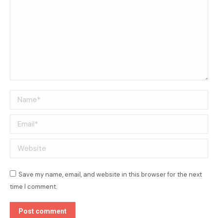
Name *
Email *
Website
Save my name, email, and website in this browser for the next
time I comment.
Post comment