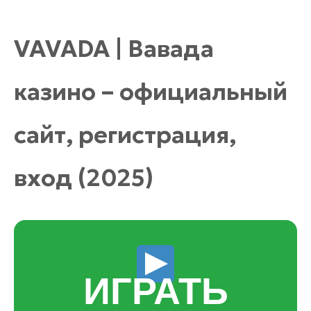
VAVADA | Вавада
казино – официальный
сайт, регистрация,
вход (2025)
ИГРАТЬ