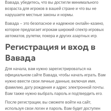
Вавада, убедитесь, что вы достигли минимального
возраста для игроков в вашей стране и что вы не
нарушаете местные законы и нормы.
Вавада – это безопасное и надежное онлайн-казино,
которое предлагает игрокам широкий спектр игровых
автоматов, рулетки, покера и других азартных игр.
Регистрация и вход в
Вавада
Для начала, вам нужно зарегистрироваться на
официальном сайте Вавада, чтобы начать играть. Вам
нужно ввести свои личные данные, включая имя,
фамилию, дату рождения и адрес электронной почты.
Вам также нужно выбрать пароль и подтвердить его.
После регистрации, вы сможете войти на сайт,
используя свои логин и пароль. Вам будет доступен