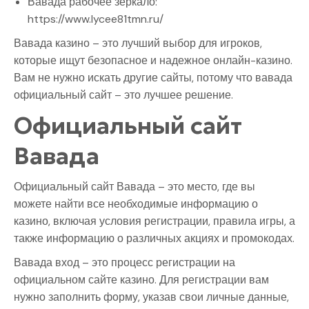
Вавада рабочее зеркало:
https://www.lycee81tmn.ru/
Вавада казино – это лучший выбор для игроков,
которые ищут безопасное и надежное онлайн-казино.
Вам не нужно искать другие сайты, потому что вавада
официальный сайт – это лучшее решение.
Официальный сайт
Вавада
Официальный сайт Вавада – это место, где вы
можете найти все необходимые информацию о
казино, включая условия регистрации, правила игры, а
также информацию о различных акциях и промокодах.
Вавада вход – это процесс регистрации на
официальном сайте казино. Для регистрации вам
нужно заполнить форму, указав свои личные данные,