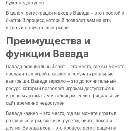
будет недоступен.
В целом, регистрация и вход в Вавада – это простой и
быстрый процесс, который позволит вам начать
играть и получать выигрыши.
Преимущества и
функции Вавада
Вавада официальный сайт – это место, где вы можете
насладиться игрой в казино и получать реальные
выигрыши. Вавада зеркало – это дополнительный
ресурс, который позволяет игрокам доступаться к
игровым автоматам и таблицам, если официальный
сайт временно недоступен.
Вавада казино – это место, где вы можете играть в
различные игры, включая рулетку, бинго, покер и
другие. Вавада вход – это процесс регистрации на