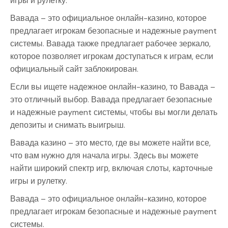
игры и рулетку.
Вавада – это официальное онлайн-казино, которое
предлагает игрокам безопасные и надежные payment
системы. Вавада также предлагает рабочее зеркало,
которое позволяет игрокам доступаться к играм, если
официальный сайт заблокирован.
Если вы ищете надежное онлайн-казино, то Вавада –
это отличный выбор. Вавада предлагает безопасные
и надежные payment системы, чтобы вы могли делать
депозиты и снимать выигрыш.
Вавада казино – это место, где вы можете найти все,
что вам нужно для начала игры. Здесь вы можете
найти широкий спектр игр, включая слоты, карточные
игры и рулетку.
Вавада – это официальное онлайн-казино, которое
предлагает игрокам безопасные и надежные payment
системы.