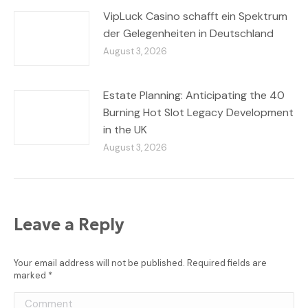
VipLuck Casino schafft ein Spektrum
der Gelegenheiten in Deutschland
August 3, 2026
Estate Planning: Anticipating the 40
Burning Hot Slot Legacy Development
in the UK
August 3, 2026
Leave a Reply
Your email address will not be published. Required fields are
marked
*
Comment