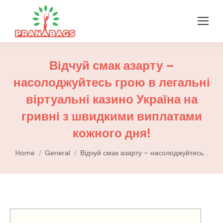
Відчуй смак азарту –
насолоджуйтесь грою в легальні
віртуальні казино Україна на
гривні з швидкими виплатами
кожного дня!
You are here:
Home
General
Відчуй смак азарту – насолоджуйтесь…