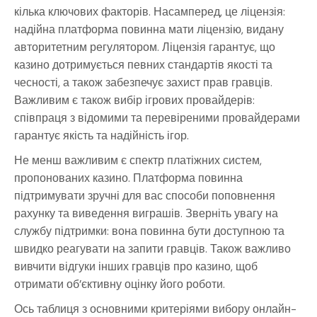
кілька ключових факторів. Насамперед, це ліцензія:
надійна платформа повинна мати ліцензію, видану
авторитетним регулятором. Ліцензія гарантує, що
казино дотримується певних стандартів якості та
чесності, а також забезпечує захист прав гравців.
Важливим є також вибір ігрових провайдерів:
співпраця з відомими та перевіреними провайдерами
гарантує якість та надійність ігор.
Не менш важливим є спектр платіжних систем,
пропонованих казино. Платформа повинна
підтримувати зручні для вас способи поповнення
рахунку та виведення виграшів. Зверніть увагу на
службу підтримки: вона повинна бути доступною та
швидко реагувати на запити гравців. Також важливо
вивчити відгуки інших гравців про казино, щоб
отримати об’єктивну оцінку його роботи.
Ось таблиця з основними критеріями вибору онлайн-