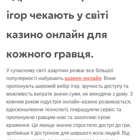
ігор чекають у світі
казино онлайн для
кожного гравця.
У сучасному світі азартних розваг все більшої
популярності набувають
казино онлайн
. Вони
пропонують широкий вибір ігор, зручність доступу та
можливість виграти значні суми, не виходячи з дому. З
кожним роком індустрія онлайн-казино розвивається,
вдосконалюючи технології, покращуючи сервіс та
пропонуючи гравцям нові та захопливі ігрові
враження. Це явище значно спростило доступ до гри,
зробивши її доступною для ширшого кола людей. Від