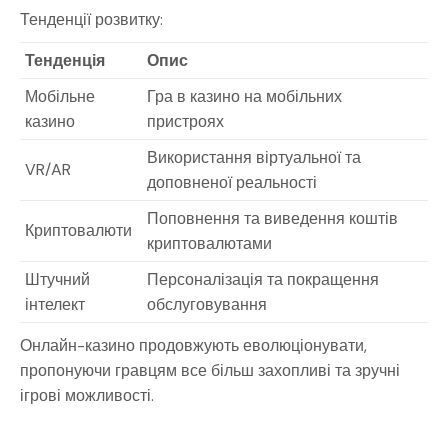
Тенденції розвитку:
Тенденція
Опис
Мобільне
Гра в казино на мобільних
казино
пристроях
Використання віртуальної та
VR/AR
доповненої реальності
Поповнення та виведення коштів
Криптовалюти
криптовалютами
Штучний
Персоналізація та покращення
інтелект
обслуговування
Онлайн-казино продовжують еволюціонувати,
пропонуючи гравцям все більш захопливі та зручні
ігрові можливості.