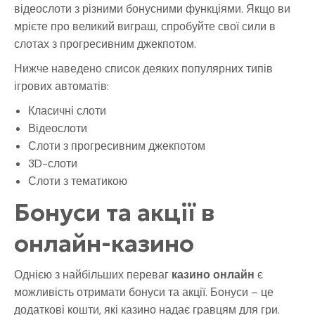
відеослоти з різними бонусними функціями. Якщо ви
мрієте про великий виграш, спробуйте свої сили в
слотах з прогресивним джекпотом.
Нижче наведено список деяких популярних типів
ігрових автоматів:
Класичні слоти
Відеослоти
Слоти з прогресивним джекпотом
3D-слоти
Слоти з тематикою
Бонуси та акції в
онлайн-казино
Однією з найбільших переваг
казино онлайн
є
можливість отримати бонуси та акції. Бонуси – це
додаткові кошти, які казино надає гравцям для гри.