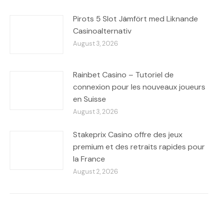
Pirots 5 Slot Jämfört med Liknande
Casinoalternativ
August 3, 2026
Rainbet Casino – Tutoriel de
connexion pour les nouveaux joueurs
en Suisse
August 3, 2026
Stakeprix Casino offre des jeux
premium et des retraits rapides pour
la France
August 2, 2026