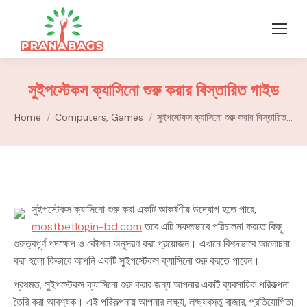
সুইপস্টেকস ক্যাসিনো শুরু করার বিস্তারিত গাইড
You are here:
Home
Computers, Games
সুইপস্টেকস ক্যাসিনো শুরু করার বিস্তারিত…
সুইপস্টেকস ক্যাসিনো শুরু করা একটি আকর্ষণীয় উদ্যোগ হতে পারে,
mostbetlogin-bd.com
তবে এটি সফলভাবে পরিচালনা করতে কিছু
গুরুত্বপূর্ণ পদক্ষেপ ও কৌশল অনুসরণ করা প্রয়োজন। এখানে বিশদভাবে আলোচনা
করা হলো কিভাবে আপনি একটি সুইপস্টেকস ক্যাসিনো শুরু করতে পারেন।
প্রথমত, সুইপস্টেকস ক্যাসিনো শুরু করার জন্য আপনার একটি ব্যবসায়িক পরিকল্পনা
তৈরি করা আবশ্যক। এই পরিকল্পনায় আপনার লক্ষ্য, লক্ষ্যবস্তু বাজার, প্রতিযোগিতা