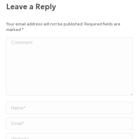
Leave a Reply
Your email address will not be published. Required fields are
marked
*
Comment
Name *
Email *
Website