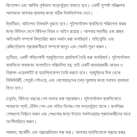
বিশ্লেষণ এবং আর্থিক পূর্বাভাস অন্তর্ভুক্ত থাকতে হবে। একটি সুস্পষ্ট পরিকল্পনা
আপনাকে আপনার ব্যবসার জন্য সঠিক দিকনির্দেশনা দেবে।
দ্বিতীয়ত, আইনগত দিকগুলি বুঝতে হবে। সুইপস্টেকস ক্যাসিনো পরিচালনা করার
জন্য বিভিন্ন দেশে বিভিন্ন নিয়ম ও আইন রয়েছে। আপনার স্থানীয় এবং রাজ্য
আইনগুলি সম্পর্কে বিস্তারিত জ্ঞান অর্জন করা অপরিহার্য। লাইসেন্সিং এবং
রেজিস্ট্রেশন প্রয়োজনীয়তা সম্পর্কে জানুন এবং সেগুলি পূরণ করুন।
তৃতীয়ত, একটি শক্তিশালী প্রযুক্তিগত প্ল্যাটফর্ম তৈরি করা অপরিহার্য। সুইপস্টেকস
ক্যাসিনো সাধারণত অনলাইনে পরিচালিত হয়, তাই একটি ব্যবহারকারী-বান্ধব ও
নিরাপদ ওয়েবসাইট বা অ্যাপ্লিকেশন তৈরি করতে হবে। প্রযুক্তির দিক থেকে
সিকিউরিটি, পেমেন্ট গেটওয়ে, এবং খেলোয়াড়দের তথ্য সুরক্ষার জন্য যথাযথ ব্যবস্থা
নিতে হবে।
চতুর্থত, বিভিন্ন ধরনের গেম অফার করা প্রয়োজন। সুইপস্টেকস ক্যাসিনোতে
সাধারণত স্লট, টেবিল গেম এবং লাইভ ডিলার গেম অন্তর্ভুক্ত থাকে। জনপ্রিয়
গেমগুলো নির্বাচন করুন এবং সেগুলোর জন্য উন্নত সফটওয়্যার প্রদানকারীদের সাথে
অংশীদারিত্ব করুন।
পঞ্চমত, মার্কেটিং এবং প্রচারাভিযান শুরু করা। আপনার ক্যাসিনোকে প্রচার করার