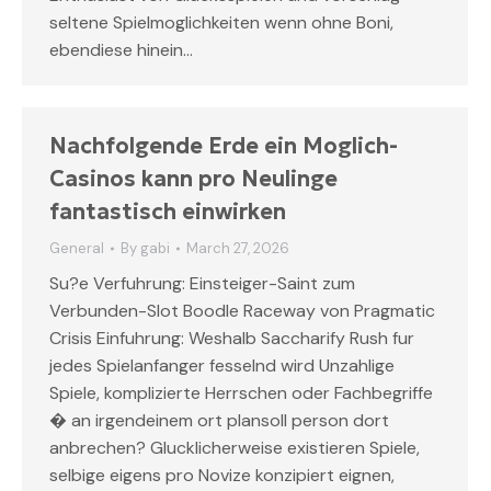
seltene Spielmoglichkeiten wenn ohne Boni,
ebendiese hinein…
Nachfolgende Erde ein Moglich-
Casinos kann pro Neulinge
fantastisch einwirken
General
By
gabi
March 27, 2026
Su?e Verfuhrung: Einsteiger-Saint zum
Verbunden-Slot Boodle Raceway von Pragmatic
Crisis Einfuhrung: Weshalb Saccharify Rush fur
jedes Spielanfanger fesselnd wird Unzahlige
Spiele, komplizierte Herrschen oder Fachbegriffe
� an irgendeinem ort plansoll person dort
anbrechen? Glucklicherweise existieren Spiele,
selbige eigens pro Novize konzipiert eignen,