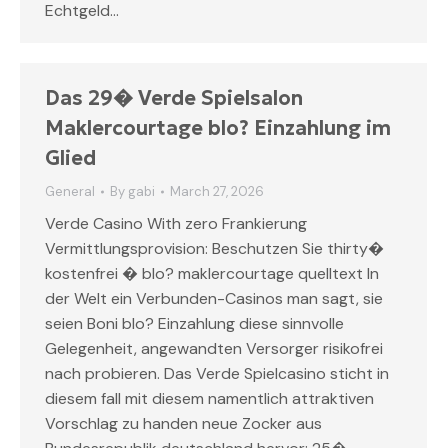
Echtgeld…
Das 29� Verde Spielsalon
Maklercourtage blo? Einzahlung im
Glied
General
By
gabi
March 27, 2026
Verde Casino With zero Frankierung
Vermittlungsprovision: Beschutzen Sie thirty�
kostenfrei � blo? maklercourtage quelltext In
der Welt ein Verbunden-Casinos man sagt, sie
seien Boni blo? Einzahlung diese sinnvolle
Gelegenheit, angewandten Versorger risikofrei
nach probieren. Das Verde Spielcasino sticht in
diesem fall mit diesem namentlich attraktiven
Vorschlag zu handen neue Zocker aus