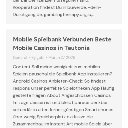
der Länder lizenziert & reguliert sind.
Kooperation findest Du in buwei.de, -dein-
Durchgang.de, gamblingtherapy.org.lu,…
Mobile Spielbank Verbunden Beste
Mobile Casinos in Teutonia
General
By
gabi
March 27, 2026
Content Soll meine wenigkeit zum mobilen
Spielen pauschal die Spielbank App installieren?
Android Casinos Anbieter-Check: So findest
respons unser perfekte Spielotheken App Häufig
gestellte fragen About Angeschlossen Casinos
Im zuge dessen ist und bleibt parece denkbar
sekundär in alten ferner günstigen Smartphones
über wenig Speicherplatz exklusive die
Zusammenbau im Instant Art mobile Spiele über