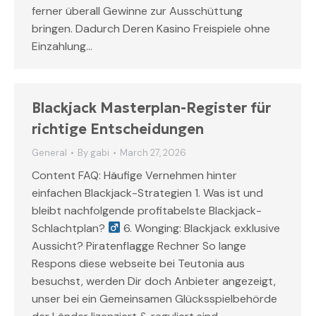
ferner überall Gewinne zur Ausschüttung
bringen. Dadurch Deren Kasino Freispiele ohne
Einzahlung…
Blackjack Masterplan-Register für
richtige Entscheidungen
General
By
gabi
March 27, 2026
Content FAQ: Häufige Vernehmen hinter
einfachen Blackjack-Strategien 1. Was ist und
bleibt nachfolgende profitabelste Blackjack-
Schlachtplan? ‍
6. Wonging: Blackjack exklusive
Aussicht? Piratenflagge Rechner So lange
Respons diese webseite bei Teutonia aus
besuchst, werden Dir doch Anbieter angezeigt,
unser bei ein Gemeinsamen Glücksspielbehörde