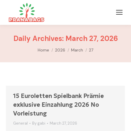
Daily Archives:
March 27, 2026
You are here:
Home
2026
March
27
15 Euroletten Spielbank Prämie
exklusive Einzahlung 2026 No
Vorleistung
General
By
gabi
March 27, 2026