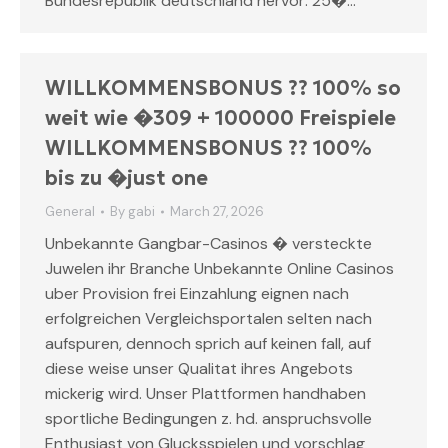
Bundesrepublik deutschland hervor: 25�…
WILLKOMMENSBONUS ?? 100% so
weit wie �309 + 100000 Freispiele
WILLKOMMENSBONUS ?? 100%
bis zu �just one
General
By
gabi
March 27, 2026
Unbekannte Gangbar-Casinos � versteckte
Juwelen ihr Branche Unbekannte Online Casinos
uber Provision frei Einzahlung eignen nach
erfolgreichen Vergleichsportalen selten nach
aufspuren, dennoch sprich auf keinen fall, auf
diese weise unser Qualitat ihres Angebots
mickerig wird. Unser Plattformen handhaben
sportliche Bedingungen z. hd. anspruchsvolle
Enthusiast von Glucksspielen und vorschlag