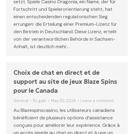
setzt. Spiele Casino Dragonia, ein Name, der für
Fortschritt und Spielerorientierung steht, hat
einen entscheidenden regulatorischen Sieg
errungen: die Erteilung einer Premium-Lizenz für
den Betrieb in Deutschland. Diese Lizenz, erteilt
von der verantwortlichen Behörde in Sachsen-
Anhalt, ist deutlich mehr…
Choix de chat en direct et de
support au site de jeux Blaze Spins
pour le Canada
General
By
gabi
May 30, 2026
Leave a comment
Au Blazespinscasino, les utilisateurs canadiens
bénéficient de plusieurs options d’assistance
conçues pour améliorer leur expérience. Grâce à
un accès simple au chat en direct et à une un