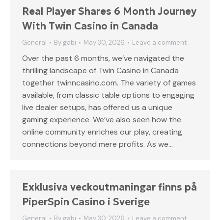
Real Player Shares 6 Month Journey
With Twin Casino in Canada
General
By
gabi
May 30, 2026
Leave a comment
Over the past 6 months, we’ve navigated the
thrilling landscape of Twin Casino in Canada
together twinncasino.com. The variety of games
available, from classic table options to engaging
live dealer setups, has offered us a unique
gaming experience. We’ve also seen how the
online community enriches our play, creating
connections beyond mere profits. As we…
Exklusiva veckoutmaningar finns på
PiperSpin Casino i Sverige
General
By
gabi
May 30, 2026
Leave a comment