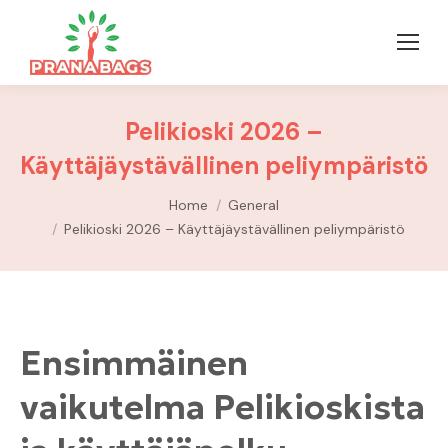
Pelikioski 2026 –
Käyttäjäystävällinen peliympäristö
You are here:
Home
General
Pelikioski 2026 – Käyttäjäystävällinen peliympäristö
Ensimmäinen
vaikutelma Pelikioskista