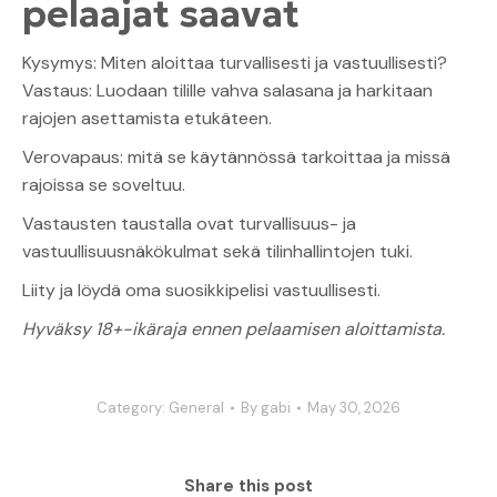
pelaajat saavat
Kysymys: Miten aloittaa turvallisesti ja vastuullisesti?
Vastaus: Luodaan tilille vahva salasana ja harkitaan
rajojen asettamista etukäteen.
Verovapaus: mitä se käytännössä tarkoittaa ja missä
rajoissa se soveltuu.
Vastausten taustalla ovat turvallisuus- ja
vastuullisuusnäkökulmat sekä tilinhallintojen tuki.
Liity ja löydä oma suosikkipelisi vastuullisesti.
Hyväksy 18+-ikäraja ennen pelaamisen aloittamista.
Category:
General
By
gabi
May 30, 2026
Share this post