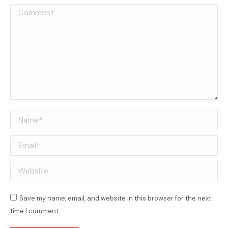
Comment
Name *
Email *
Website
Save my name, email, and website in this browser for the next
time I comment.