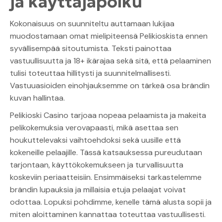
ja käyttäjäpolku
Kokonaisuus on suunniteltu auttamaan lukijaa
muodostamaan omat mielipiteensä Pelikioskista ennen
syvällisempää sitoutumista. Teksti painottaa
vastuullisuutta ja 18+ ikärajaa sekä sitä, että pelaaminen
tulisi toteuttaa hillitysti ja suunnitelmallisesti.
Vastuuasioiden einohjauksemme on tärkeä osa brändin
kuvan hallintaa.
Pelikioski Casino tarjoaa nopeaa pelaamista ja makeita
pelikokemuksia verovapaasti, mikä asettaa sen
houkuttelevaksi vaihtoehdoksi sekä uusille että
kokeneille pelaajille. Tässä katsauksessa pureudutaan
tarjontaan, käyttökokemukseen ja turvallisuutta
koskeviin periaatteisiin. Ensimmäiseksi tarkastelemme
brändin lupauksia ja millaisia etuja pelaajat voivat
odottaa. Lopuksi pohdimme, kenelle tämä alusta sopii ja
miten aloittaminen kannattaa toteuttaa vastuullisesti.