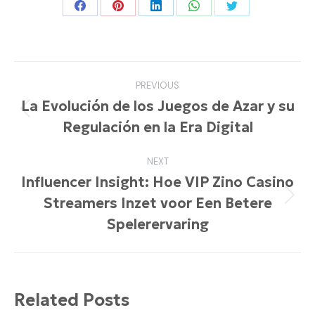
Share
Share
Share
Share
Share
on
on
on
on
on
Facebook
Pinterest
LinkedIn
WhatsApp
Twitter
Post
PREVIOUS
navigation
La Evolución de los Juegos de Azar y su
Previous
Regulación en la Era Digital
post:
NEXT
Influencer Insight: Hoe VIP Zino Casino
Streamers Inzet voor Een Betere
Next
post:
Spelerervaring
Related Posts