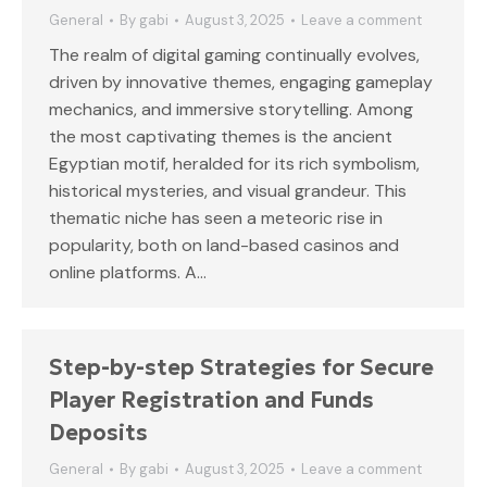
General
By
gabi
August 3, 2025
Leave a comment
The realm of digital gaming continually evolves,
driven by innovative themes, engaging gameplay
mechanics, and immersive storytelling. Among
the most captivating themes is the ancient
Egyptian motif, heralded for its rich symbolism,
historical mysteries, and visual grandeur. This
thematic niche has seen a meteoric rise in
popularity, both on land-based casinos and
online platforms. A…
Step-by-step Strategies for Secure
Player Registration and Funds
Deposits
General
By
gabi
August 3, 2025
Leave a comment