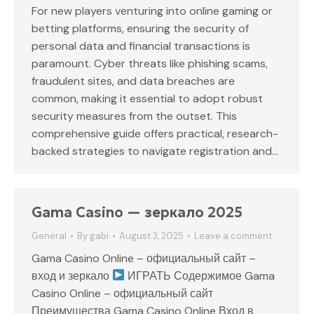
For new players venturing into online gaming or
betting platforms, ensuring the security of
personal data and financial transactions is
paramount. Cyber threats like phishing scams,
fraudulent sites, and data breaches are
common, making it essential to adopt robust
security measures from the outset. This
comprehensive guide offers practical, research-
backed strategies to navigate registration and…
Gama Casino — зеркало 2025
General
By
gabi
August 3, 2025
Leave a comment
Gama Casino Online – официальный сайт –
вход и зеркало
ИГРАТЬ Содержимое Gama
Casino Online – официальный сайт
Преимущества Gama Casino Online Вход в