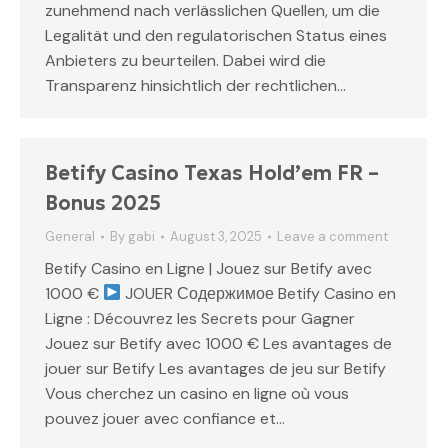
zunehmend nach verlässlichen Quellen, um die
Legalität und den regulatorischen Status eines
Anbieters zu beurteilen. Dabei wird die
Transparenz hinsichtlich der rechtlichen…
Betify Casino Texas Hold’em FR –
Bonus 2025
General
By
gabi
August 3, 2025
Leave a comment
Betify Casino en Ligne | Jouez sur Betify avec
1000 €
JOUER Содержимое Betify Casino en
Ligne : Découvrez les Secrets pour Gagner
Jouez sur Betify avec 1000 € Les avantages de
jouer sur Betify Les avantages de jeu sur Betify
Vous cherchez un casino en ligne où vous
pouvez jouer avec confiance et…