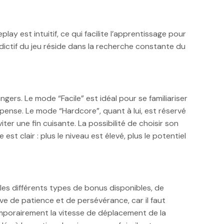
y est intuitif, ce qui facilite l’apprentissage pour
dictif du jeu réside dans la recherche constante du
rs. Le mode “Facile” est idéal pour se familiariser
mpense. Le mode “Hardcore”, quant à lui, est réservé
ter une fin cuisante. La possibilité de choisir son
 clair : plus le niveau est élevé, plus le potentiel
 les différents types de bonus disponibles, de
uve de patience et de persévérance, car il faut
temporairement la vitesse de déplacement de la