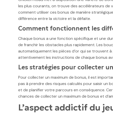
les plus courants, on trouve des accélérateurs de vi
comment utiliser ces bonus de manière stratégique po
différence entre la victoire et la défaite.
Comment fonctionnent les diff
Chaque bonus a une fonction spécifique et une duré
de franchir les obstacles plus rapidement. Les bouc
automatiquement les pièces d’or qui se trouvent à p
attentivement les instructions de chaque bonus avan
Les stratégies pour collecter
Pour collecter un maximum de bonus, il est importan
pas à prendre des risques calculés pour saisir un b
et de planifier votre parcours en conséquence. Cer
chances de collecter un maximum de bonus et d’amé
L’aspect addictif du je