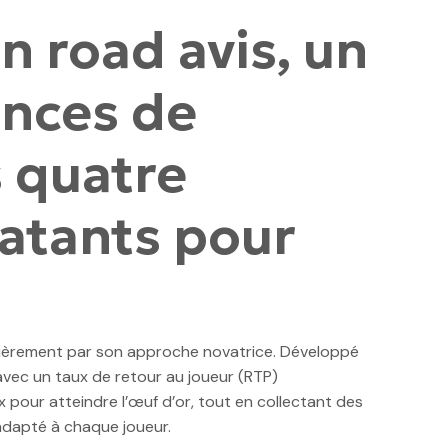
n road avis, un
ances de
s quatre
latants pour
lièrement par son approche novatrice. Développé
vec un taux de retour au joueur (RTP)
 pour atteindre l’œuf d’or, tout en collectant des
 adapté à chaque joueur.