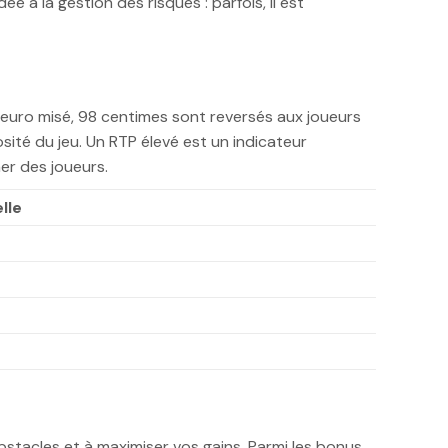
e à la gestion des risques : parfois, il est
 euro misé, 98 centimes sont reversés aux joueurs
ité du jeu. Un RTP élevé est un indicateur
er des joueurs.
lle
stacles et à maximiser vos gains. Parmi les bonus