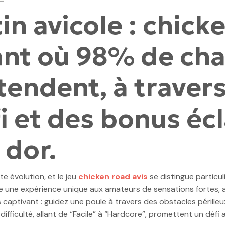
n avicole : chicke
ant où 98% de ch
tendent, à traver
i et des bonus éc
 dor.
e évolution, et le jeu
chicken road avis
se distingue particu
e une expérience unique aux amateurs de sensations fortes, a
aptivant : guidez une poule à travers des obstacles périlleux
ifficulté, allant de “Facile” à “Hardcore”, promettent un défi