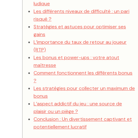
ludique
Les différents niveaux de difficulté : un pari
risqué ?
Stratégies et astuces pour optimiser ses
gains
L’importance du taux de retour au joueur
(RTP)
Les bonus et power-ups : votre atout
maîtresse
Comment fonctionnent les différents bonus
?
Les stratégies pour collecter un maximum de
bonus
L’aspect addictif du jeu : une source de
plaisir ou un piège ?
Conclusion : Un divertissement captivant et
potentiellement lucratif