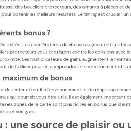
tesse, des boucliers protecteurs, des aimants à pièces et des 
ur obtenir les meilleurs résultats. Le timing est crucial : un
érents bonus ?
e limitée. Les accélérateurs de vitesse augmentent la vites
liers protecteurs vous protègent contre les collisions avec le
roximité. Les multiplicateurs de gains augmentent le montant d
t de l’utiliser pour en comprendre le fonctionnement et l’uti
 un maximum de bonus
t de rester attentif à l’environnement et de réagir rapideme
onus qui pourrait vous être utile. Il est également important
taines zones de la carte sont plus riches en bonus que d’aut
liorer vos gains.
u : une source de plaisir ou 