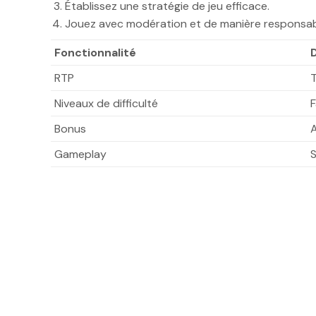
Établissez une stratégie de jeu efficace.
Jouez avec modération et de manière responsab
Fonctionnalité
RTP
T
Niveaux de difficulté
F
Bonus
A
Gameplay
S