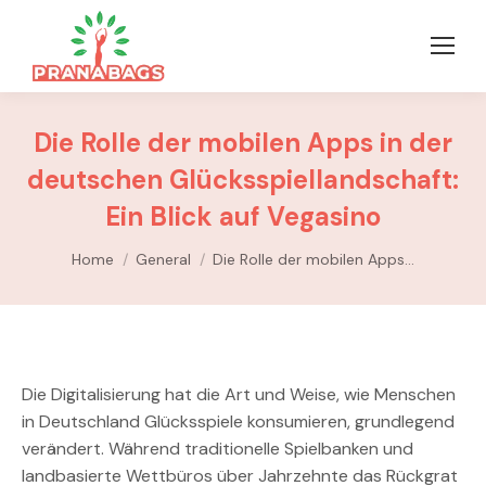
Die Rolle der mobilen Apps in der
deutschen Glücksspiellandschaft:
Ein Blick auf Vegasino
You are here:
Home
General
Die Rolle der mobilen Apps…
Die Digitalisierung hat die Art und Weise, wie Menschen
in Deutschland Glücksspiele konsumieren, grundlegend
verändert. Während traditionelle Spielbanken und
landbasierte Wettbüros über Jahrzehnte das Rückgrat