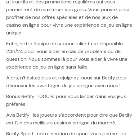
attractifs et des promotions régulières qui vous
permettent de maximiser vos gains. Vous pouvez ainsi
profiter de nos offres spéciales et de nos jeux de
casino en ligne pour vivre une expérience de jeu en ligne
unique.
Enfin, notre équipe de support client est disponible
24h/24 pour vous aider en cas de problème ou de
question. Nous sommes là pour vous aider à vivre une
expérience de jeu en ligne sans faille.
Alors, n’hésitez plus et rejoignez-nous sur Betify pour
découvrir les avantages de jeu en ligne avec nous !
Bonus Betify : 1000 € pour vous lancer dans vos jeux
préférés !
Avis Betify : les joueurs s’accordent pour dire que Betify
est l’un des meilleurs casinos en ligne du marché.
Betify Sport : notre section de sport vous permet de