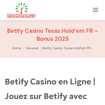
Betify Casino Texas Hold’em FR –
Bonus 2025
You are here:
Home
General
Betify Casino Texas Hold’em FR…
Betify Casino en Ligne |
Jouez sur Betify avec