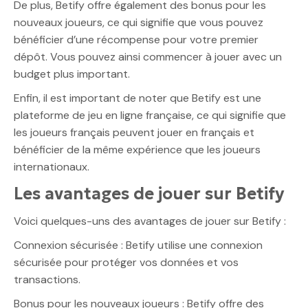
De plus, Betify offre également des bonus pour les
nouveaux joueurs, ce qui signifie que vous pouvez
bénéficier d’une récompense pour votre premier
dépôt. Vous pouvez ainsi commencer à jouer avec un
budget plus important.
Enfin, il est important de noter que Betify est une
plateforme de jeu en ligne française, ce qui signifie que
les joueurs français peuvent jouer en français et
bénéficier de la même expérience que les joueurs
internationaux.
Les avantages de jouer sur Betify
Voici quelques-uns des avantages de jouer sur Betify :
Connexion sécurisée : Betify utilise une connexion
sécurisée pour protéger vos données et vos
transactions.
Bonus pour les nouveaux joueurs : Betify offre des