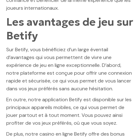
confiance et bénéficier de la même expérience que les
joueurs internationaux.
Les avantages de jeu sur
Betify
Sur Betify, vous bénéficiez d’un large éventail
d’avantages qui vous permettent de vivre une
expérience de jeu en ligne exceptionnelle. D’abord,
notre plateforme est conçue pour offrir une connexion
rapide et sécurisée, ce qui vous permet de vous lancer
dans vos jeux préférés sans aucune hésitation.
En outre, notre application Betify est disponible sur les
principaux appareils mobiles, ce qui vous permet de
jouer partout et à tout moment. Vous pouvez ainsi
profiter de vos jeux préférés, où que vous soyez.
De plus, notre casino en ligne Betify offre des bonus