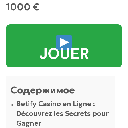
1000 €
JOUER
Содержимое
Betify Casino en Ligne :
Découvrez les Secrets pour
Gagner