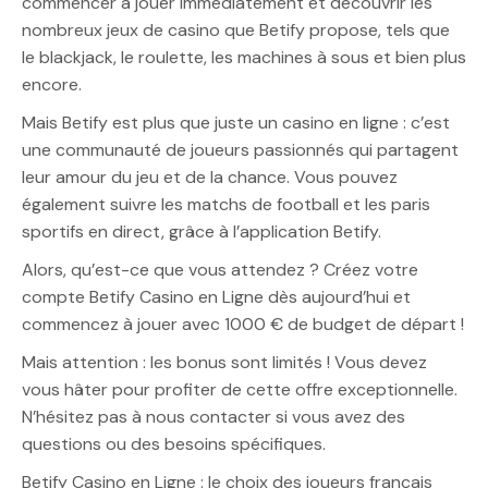
commencer à jouer immédiatement et découvrir les
nombreux jeux de casino que Betify propose, tels que
le blackjack, le roulette, les machines à sous et bien plus
encore.
Mais Betify est plus que juste un casino en ligne : c’est
une communauté de joueurs passionnés qui partagent
leur amour du jeu et de la chance. Vous pouvez
également suivre les matchs de football et les paris
sportifs en direct, grâce à l’application Betify.
Alors, qu’est-ce que vous attendez ? Créez votre
compte Betify Casino en Ligne dès aujourd’hui et
commencez à jouer avec 1000 € de budget de départ !
Mais attention : les bonus sont limités ! Vous devez
vous hâter pour profiter de cette offre exceptionnelle.
N’hésitez pas à nous contacter si vous avez des
questions ou des besoins spécifiques.
Betify Casino en Ligne : le choix des joueurs français