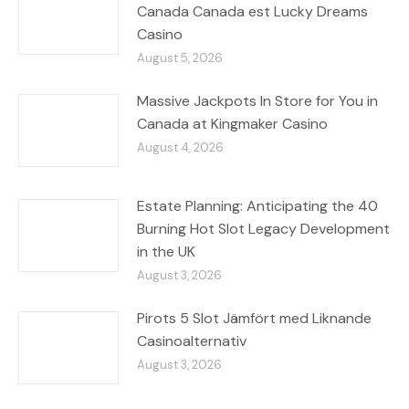
Canada Canada est Lucky Dreams
Casino
August 5, 2026
Massive Jackpots In Store for You in
Canada at Kingmaker Casino
August 4, 2026
Estate Planning: Anticipating the 40
Burning Hot Slot Legacy Development
in the UK
August 3, 2026
Pirots 5 Slot Jämfört med Liknande
Casinoalternativ
August 3, 2026