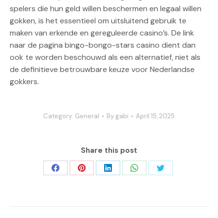
spelers die hun geld willen beschermen en legaal willen
gokken, is het essentieel om uitsluitend gebruik te
maken van erkende en gereguleerde casino’s. De link
naar de pagina bingo-bongo-stars casino dient dan
ook te worden beschouwd als een alternatief, niet als
de definitieve betrouwbare keuze voor Nederlandse
gokkers.
Category:
General
By
gabi
April 15, 2025
Share this post
Share
Share
Share
Share
Share
on
on
on
on
on
Facebook
Pinterest
LinkedIn
WhatsApp
Twitter
Post