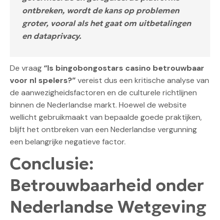
ontbreken, wordt de kans op problemen
groter, vooral als het gaat om uitbetalingen
en dataprivacy.
De vraag
“Is bingobongostars casino betrouwbaar
voor nl spelers?”
vereist dus een kritische analyse van
de aanwezigheidsfactoren en de culturele richtlijnen
binnen de Nederlandse markt. Hoewel de website
wellicht gebruikmaakt van bepaalde goede praktijken,
blijft het ontbreken van een Nederlandse vergunning
een belangrijke negatieve factor.
Conclusie:
Betrouwbaarheid onder
Nederlandse Wetgeving