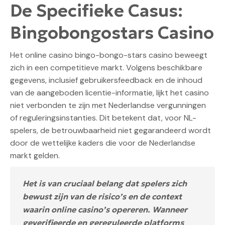
De Specifieke Casus:
Bingobongostars Casino
Het online casino bingo-bongo-stars casino beweegt
zich in een competitieve markt. Volgens beschikbare
gegevens, inclusief gebruikersfeedback en de inhoud
van de aangeboden licentie-informatie, lijkt het casino
niet verbonden te zijn met Nederlandse vergunningen
of reguleringsinstanties. Dit betekent dat, voor NL-
spelers, de betrouwbaarheid niet gegarandeerd wordt
door de wettelijke kaders die voor de Nederlandse
markt gelden.
Het is van cruciaal belang dat spelers zich
bewust zijn van de risico’s en de context
waarin online casino’s opereren. Wanneer
geverifieerde en gereguleerde platforms