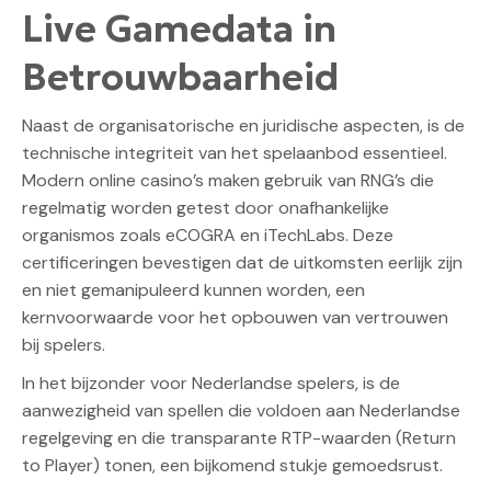
Live Gamedata in
Betrouwbaarheid
Naast de organisatorische en juridische aspecten, is de
technische integriteit van het spelaanbod essentieel.
Modern online casino’s maken gebruik van RNG’s die
regelmatig worden getest door onafhankelijke
organismos zoals eCOGRA en iTechLabs. Deze
certificeringen bevestigen dat de uitkomsten eerlijk zijn
en niet gemanipuleerd kunnen worden, een
kernvoorwaarde voor het opbouwen van vertrouwen
bij spelers.
In het bijzonder voor Nederlandse spelers, is de
aanwezigheid van spellen die voldoen aan Nederlandse
regelgeving en die transparante RTP-waarden (Return
to Player) tonen, een bijkomend stukje gemoedsrust.