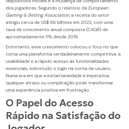
dispositivos móveis e a mudança de comportamento
dos jogadores. Segundo o relatório da
European
Gaming & Betting Association
, a receita do setor
atingiu cerca de US$ 66 bilhões em 2022, com uma
taxa de crescimento anual composta (CAGR) de
aproximadamente 11% desde 2019.
Entretanto, esse crescimento colocou o foco no que
torna uma plataforma verdadeiramente competitiva: a
usabilidade e a rápido acesso às funcionalidades
essenciais, sobretudo o login na conta de usuário.
Numa era em que a instantaneidade é imperativa,
qualquer atraso ou complicação pode transformar
uma experiência positiva em frustração.
O Papel do Acesso
Rápido na Satisfação do
Jogador