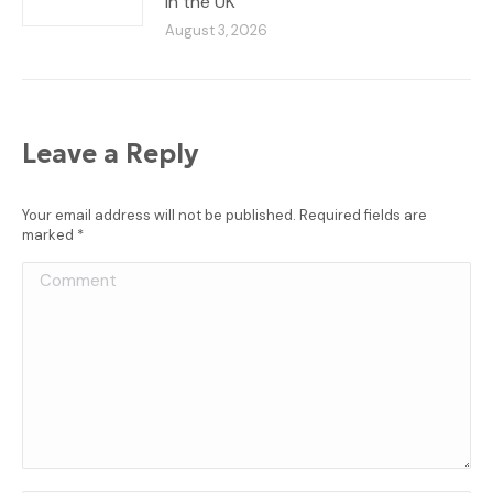
in the UK
August 3, 2026
Leave a Reply
Your email address will not be published. Required fields are
marked
*
Comment